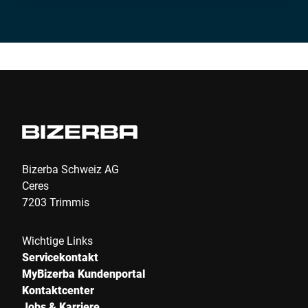
Nachname *
Unternehmen *
Kundennummer
Bizerba Schweiz AG
Ceres
7203 Trimmis
Strasse *
Wichtige Links
Servicekontakt
PLZ *
MyBizerba Kundenportal
Kontaktcenter
Jobs & Karriere