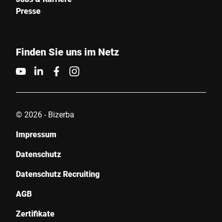
Land *
Presse
Finden Sie uns im Netz
E-Mail *
Telefon
© 2026 - Bizerba
Seriennummer
Impressum
Datenschutz
Ihre Nachricht an uns *
Datenschutz Recruiting
AGB
Zertifikate