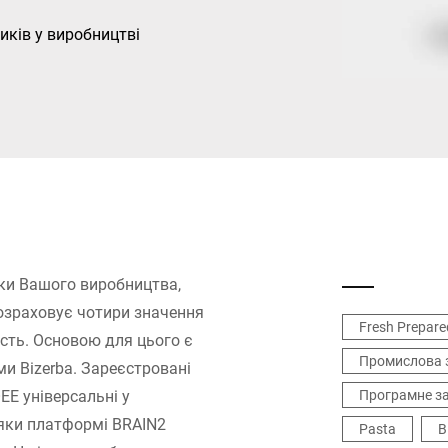
иків у виробництві
Швейцарія
Туреччина
Об'єднане Королівство
ки Вашого виробництва,
 розраховує чотири значення
Fresh Prepare
кість. Основою для цього є
Промислова 
ми Bizerba. Зареєстровані
EE універсальні у
Програмне за
дяки платформі BRAIN2
Pasta
В