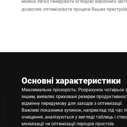
можна легко генерувати оглядові виробничі звіти
дозволяє оптимізувати процеси Ваших пристроїв B
Основні характеристики
Максимальна прозорість: Розрахунок чотирьох з
іншим, виявляє приховані резерви продуктивност
відмінну передумову для заходів з оптимізації.
Важливі показники зупинок, наприклад під час 
очищення, аналізуються у вигляді таблиць і ст
мінімізації чи оптимізації періодів простоїв.