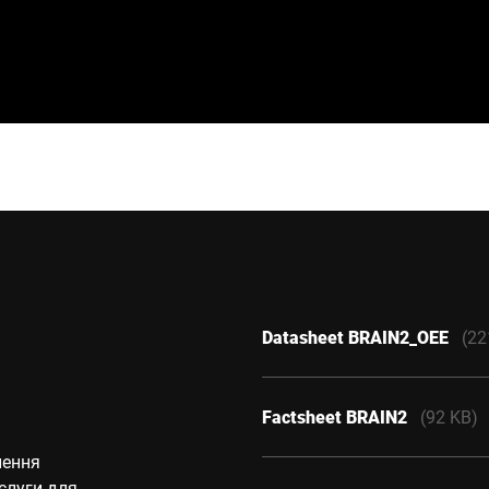
Datasheet BRAIN2_OEE
(22
Factsheet BRAIN2
(92 KB)
лення
ослуги для