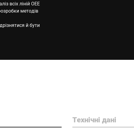
із всіх ліній ОЕЕ
 розробки методів
дрізнятися й бути
Технічні дані