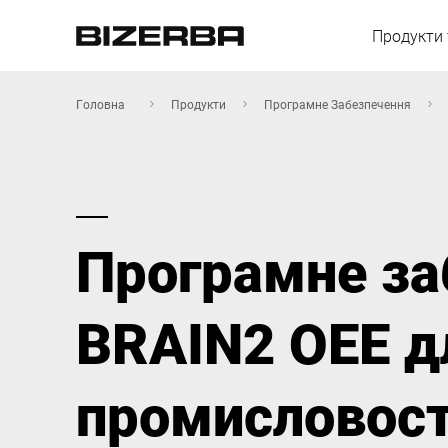
Продукти 
Головна
Продукти
Програмне Забезпечення
Європа
Програмне за
Америка
BRAIN2 OEE д
Азія
Австралія
промисловост