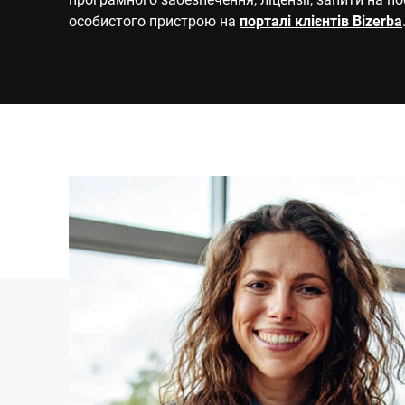
особистого пристрою на
порталі клієнтів Bizerba