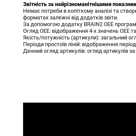
Звітність за найрізноманітнішими показни
Немає потреби в копіткому аналізі та створ
форматах залежні від додатків звіти.
За допомогою додатку BRAIN2 OEE програма
Огляд ОЕЕ: відображення 4-х значень ОЕЕ та
Якість/потужність (артикули): загальний ог
Періоди простоїв ліній: відображення періоді
Денний огляд артикулів: огляд артикулів за 