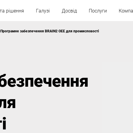
та рішення
Галузі
Досвід
Послуги
Компа
Програмне забезпечення BRAIN2 OEE для промисловості
Австрія
Бельгія
Франція
Німеччина
безпечення
Угорщина
Італія
ля
Польща
Португалія
і
Сербія
Словаччина