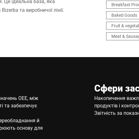
. Це ідеальна база, яка
Breakfast Pro
izerba та виробничої лінії.
Baked Goods
Fruit & vegeta
Meat & Sausa
Сфери за
начень ОЕЕ, між
Накопичення важл
і та забезпечує
продуктів і контро
Звітність за пока
переобладнання й
ворюють основу для