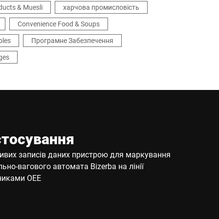
ducts & Muesli
харчова промисловість
Convenience Food & Soups
bles
Програмне Забезпечення
ges
стосування
ивих записів даних пристрою для маркування
льно-вагового автомата Bizerba на лінії
зниками ОЕЕ