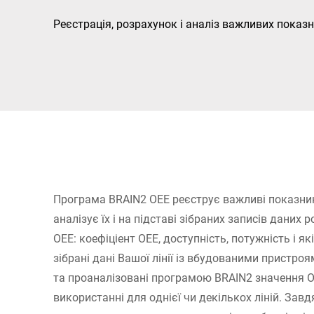
Африка
Реєстрація, розрахунок і аналіз важливих показн
Глобальний веб -сайт
Програма BRAIN2 OEE реєструє важливі показни
аналізує їх і на підставі зібраних записів даних
OEE: коефіціент ОЕЕ, доступність, потужність і я
зібрані дані Вашої лінії із вбудованими пристроя
та проаналізовані програмою BRAIN2 значення O
використанні для однієї чи декількох ліній. Зав