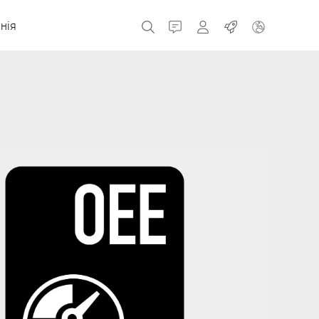
нія
Контакт
MyBizerba
Робота
Чеська Республіка
Греція
Нідерланди
Росія
Іспанія