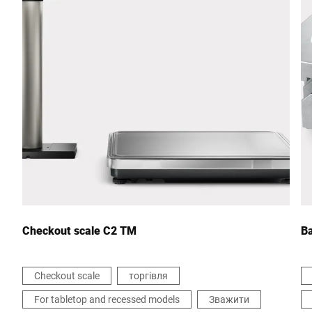
Поштовий індекс *
Місто *
Країна *
Ваше повідомлення *
Checkout scale C2 TM
В
Checkout scale
торгівля
For tabletop and recessed models
Зважити
Я підтверджую, що я погоджуюся з використанням своїх