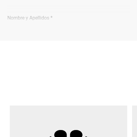
Nombre y Apellidos *
Empresa *
Email *
Teléfono *
Calle *