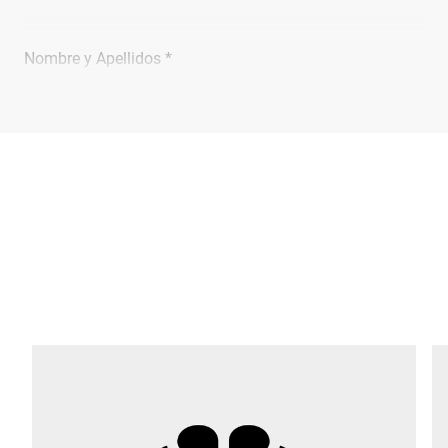
Nombre y Apellidos *
Empresa *
Email *
Teléfono *
Calle *