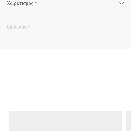
Χαιρετισμός *
Επώνυμο *
Εταιρεία *
E-mail *
Τηλέφωνο *
Οδός *