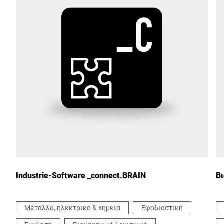
Ταχυδρομικός κώδικας *
Πόλη *
Χώρα *
Το μήνυμά σας προς εμάς *
Industrie-Software _connect.BRAIN
Β
Μέταλλα, ηλεκτρικά & χημεία
Εφοδιαστική