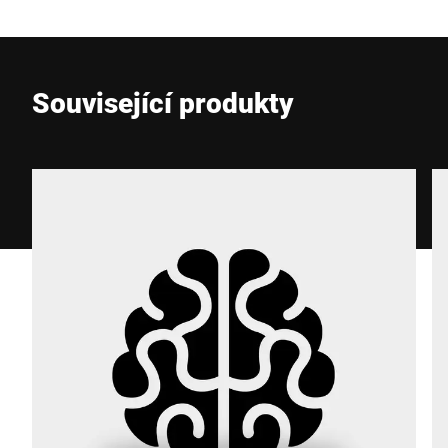
E-mail *
Související produkty
Telefon *
Ulice *
Poštovní směrovací číslo *
Město *
Země *