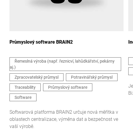
Vaše zpráva *
Průmyslový software BRAIN2
In
Řemeslná výroba (např. řeznicví, lahůdkářství, pekárny
aj.)
Tímto potvrzuji, že souhlasím s použitím svých údajů ke
Zpracovatelský průmysl
Potravinářský průmysl
zpracování tohoto požadavku Další informace naleznete v
Prohlášení o ochraně údajů
*
Je
Traceability
Průmyslový software
Bi
Software
Anti-Robot Verification
Click to start verification
Softwarová platforma BRAIN2 určuje nová měřítka v
Friendly
Captcha ⇗
oblastech centralizace, výměna dat a bezpečnost ve
vaší výrobě.