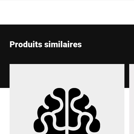
Entreprise *
E-Mail *
Produits similaires
Téléphone *
Rue *
Code postal *
Ville *