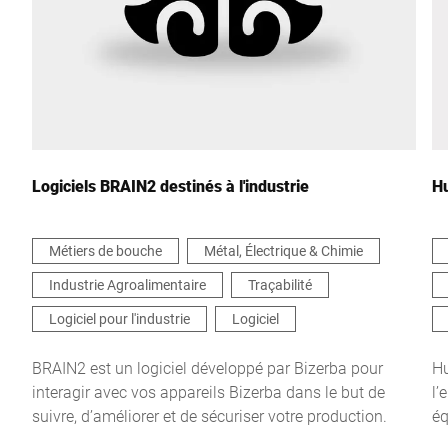
Pays *
Votre demande *
Logiciels BRAIN2 destinés à l'industrie
Hu
Métiers de bouche
Métal, Électrique & Chimie
Industrie Agroalimentaire
Traçabilité
Je confirme par la présente que j'accepte l'utilisation de mes
données pour traiter cette demande De plus amples informations
Logiciel pour l'industrie
Logiciel
peuvent être trouvées dans le
Déclaration de protection des
données
*
BRAIN2 est un logiciel développé par Bizerba pour
Hu
interagir avec vos appareils Bizerba dans le but de
l’
suivre, d’améliorer et de sécuriser votre production.
éq
Anti-Robot Verification
Click to start verification