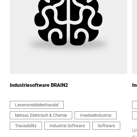
Industriesoftware BRAIN2
In
Levensmiddelenhandel
Metaal, Elektrisch & Chemie
Voedselindustrie
Traceability
Industrie Software
Software
Un