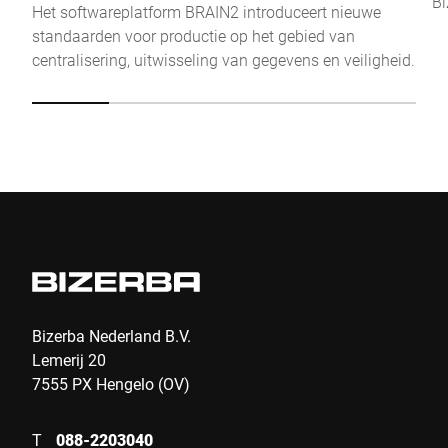
Bi
Het softwareplatform BRAIN2 introduceert nieuwe
standaarden voor productie op het gebied van
centralisering, uitwisseling van gegevens en veiligheid.
Bizerba Nederland B.V.
Lemerij 20
7555 PX Hengelo (OV)
T
088-2203040