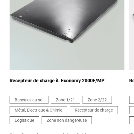
Ville *
Pays *
Votre demande *
Récepteur de charge iL Economy 2000F/MP
R
Bascules au sol
Zone 1/21
Zone 2/22
Métal, Électrique & Chimie
Récepteur de charge
Je confirme par la présente que j'accepte l'utilisation de mes
données pour traiter cette demande De plus amples informations
Logistique
Zone non dangereuse
peuvent être trouvées dans le
Déclaration de protection des
données
*