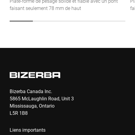
Plate-forme de pesage solide et fiable avec un pont
Pl
faisant seulement 78 mm de haut
fa
Anti-Robot Verification
Click to start verification
Friendly
Captcha ⇗
Envoyer
Bizerba Canada Inc.
5865 McLaughlin Road, Unit 3
Mississauga, Ontario
L5R 1B8
Liens importants