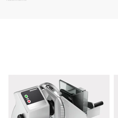
Unternehmen *
E-Mail *
Telefon *
Strasse *
PLZ *