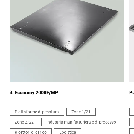
CAP *
Città *
Paese *
Il tuo messaggio *
iL Economy 2000F/MP
Pi
Piattaforme di pesatura
Zone 1/21
Zone 2/22
Industria manifatturiera e di processo
Continua a confermare che accetto l'uso dei miei dati per
elaborare questa richiesta. Ulteriori informazioni sono disponibili
Ricettori di carico
Logistica