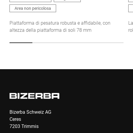
in
Dichiarazione di protezione dei dati
*
Area non pericolosa
Anti-Robot Verification
Piattaforma di pesatura robusta e affidabile, con
La
Click to start verification
altezza della piattaforma di soli 78 mm
ro
Friendly
Captcha ⇗
Invia
Bizerba Schweiz AG
Ceres
7203 Trimmis