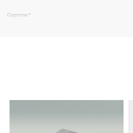
Cognome *
Ragione sociale *
E-mail *
Telefono *
Via *