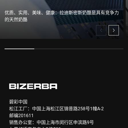
我在此确认我同意使用我的数据处理此请求。可以在
中找到更多
优质、实用、美味、健康：拉迪斯密斯奶酪是具有竞争力
信息。 数据保护声明
。 *
的天然奶酪
Anti-Robot Verification
Click to start verification
Friendly
Captcha ⇗
提交
碧彩中国
松江工厂：中国上海松江区锦昔路258号1幢A-2
邮编201611
销售办公室：中国上海市闵行区申滨路9号