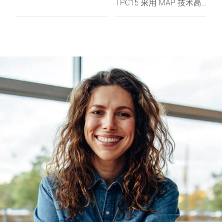
品
TPC15 采用 MAP 技术高
效包装。其操作简单，无
需工具即可更换模具，所
以只需要很短的切换时
间。结合碧彩切片、检测
和称重贴标系统，您将获
得由一手打造的符合需求
且节约空间的高效生产线
解决方案。