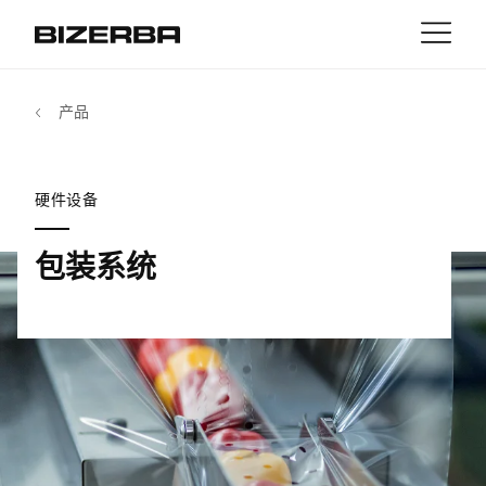
接触
返回
产品
MyBizerba
产品与解决方案
欧洲
职业
硬件设备
cn
美国
行业
包装系统
亚洲
经验
澳大利亚
服务与支持
非洲
公司