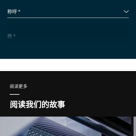
称呼 *
姓 *
公司 *
电子邮件 *
阅读更多
阅读我们的故事
电话 *
街道 *