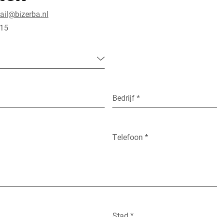
tail@bizerba.nl
 15
Bedrijf *
Telefoon *
Stad *