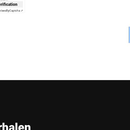
erification
riendly
Captcha ⇗
rhalen