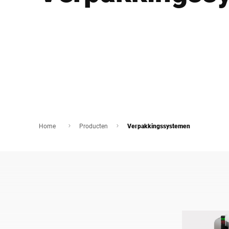
Afrika
Wereldwijde website
Home
Producten
Verpakkingssystemen