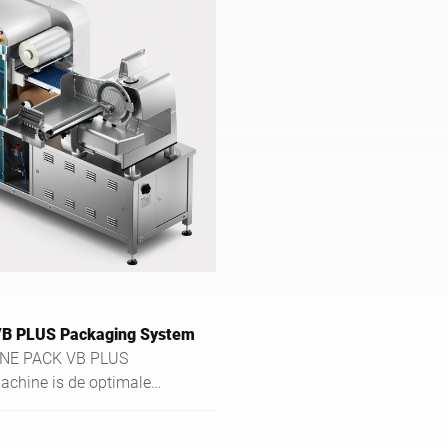
VB PLUS Packaging System
LINE PACK VB PLUS
chine is de optimale
or het snijden en
n charcuterie en kazen.