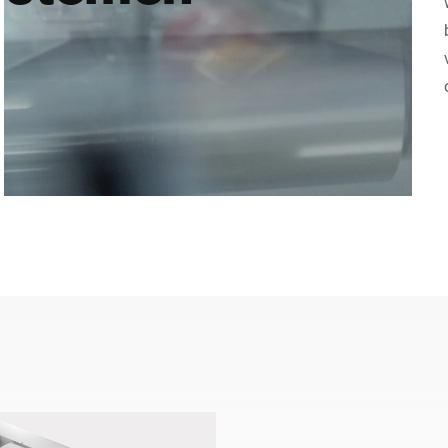
Zwitserland
Turkije
Verenigd Koninkrijk