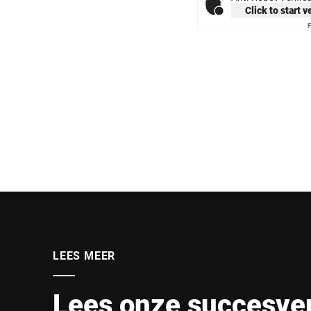
Click to start v
F
LEES MEER
Lees onze succesve