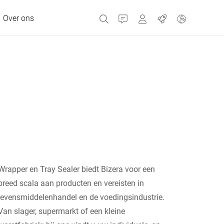
Over ons
Contact
Portals
Banen
MyBizerba Klantenpor
RefurBiz Shop
Tsjechische Republiek
Griekenland
Nederland
Wrapper en Tray Sealer biedt Bizera voor een
Rusland
breed scala aan producten en vereisten in
levensmiddelenhandel en de voedingsindustrie.
Van slager, supermarkt of een kleine
Spanje