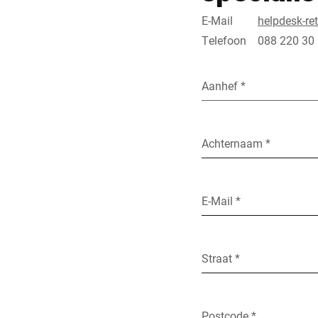
E-Mail
helpdesk-re
Telefoon
088 220 30
Aanhef *
Achternaam *
E-Mail *
Straat *
Postcode *