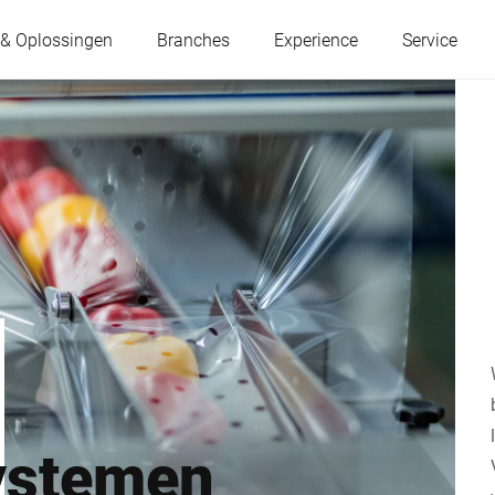
 & Oplossingen
Branches
Experience
Service
Oostenrijk
België
Frankrijk
Duitsland
Hongarije
Italië
Polen
Portugal
ystemen
Servië
Slowakije