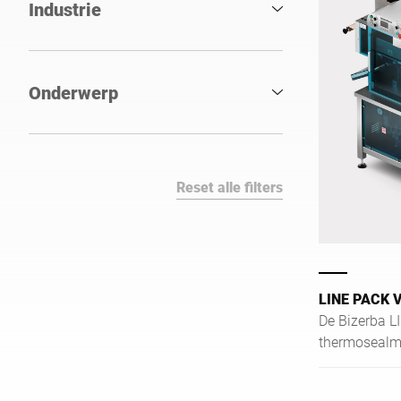
Industrie
Onderwerp
Reset alle filters
LINE PACK 
De Bizerba 
thermosealma
oplossing vo
verpakken va