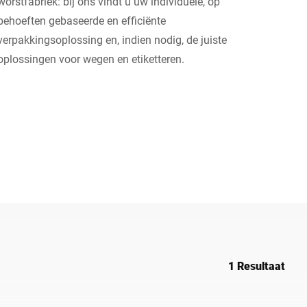
worstfabriek: bij ons vindt u uw individuele, op
behoeften gebaseerde en efficiënte
Oekraïne
verpakkingsoplossing en, indien nodig, de juiste
oplossingen voor wegen en etiketteren.
1 Resultaat