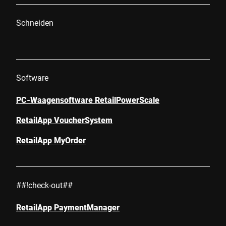
Schneiden
Software
PC-Waagensoftware RetailPowerScale
RetailApp VoucherSystem
RetailApp MyOrder
##!check-out##
RetailApp PaymentManager