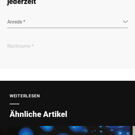
jederzeit
Anrede *
Nachname *
Unternehmen *
E-Mail *
WEITERLESEN
Ähnliche Artikel
Telefon *