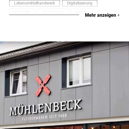
Lebensmittelhandwerk
Digitalisierung
Bezahlen
PC Waagen
Metzger
Mehr anzeigen
+
Manuelle Schneidemaschinen
Prozessoptimierung
Gesundheit & Sicherheit
Handel