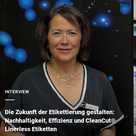
Straße *
PLZ *
Stadt *
Land *
INTERVIEW
Ihre Nachricht an uns *
Die Zukunft der Etikettierung gestalten:
Nachhaltigkeit, Effizienz und CleanCut®
Linerless Etiketten