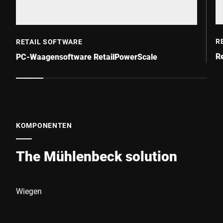
R
RETAIL SOFTWARE
R
PC-Waagensoftware RetailPowerScale
KOMPONENTEN
The Mühlenbeck solution
Wiegen