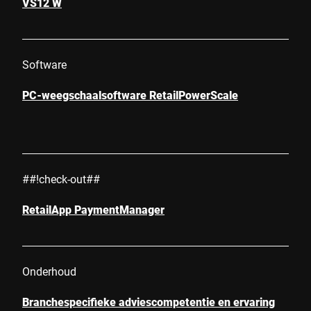
VS12 W
Software
PC-weegschaalsoftware RetailPowerScale
##!check-out##
RetailApp PaymentManager
Onderhoud
Branchespecifieke adviescompetentie en ervaring