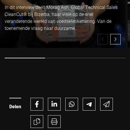
In dit interview deelt Morag Ash, Global Technical Sales
CleanCut® bij Bizerba, haar visie op de snel
veranderende wereld van voedseletikettering. Van de
toenemende vraag naar duurzame
verpakkingsoplossingen en linerless technologie tot de
operationele en milieutechnische voordelen van Bizerba
CleanCut® linerless labels: Morag legt uit hoe
producenten afval kunnen verminderen, de
beschikbaarheid van hun productielijnen kunnen
verhogen en hun productie-efficiëntie kunnen verbeteren.
Tegelijkertijd spelen zij hiermee in op veranderende eisen
vanuit retailers en wet- en regelgeving.
Delen