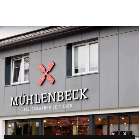
PC weegschaal / Winkelweegschaal /
Toonbankweegschaal
Slager
Verticale snijmachine
Proces optimalisatie
Gezondheid & veiligheid
Retail