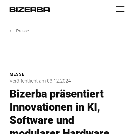
Kontakt
zurück
Presse
Portale
Produkte & Lösungen
Europa
Jobs
MyBizerba Kundenportal
de
Amerika
Gebrauchtgeräte-Shop
Branchen
MESSE
Asien
Veröffentlicht am 03.12.2024
Experience
Bizerba präsentiert
Australien
Innovationen in KI,
Service
Software und
Afrika
Unternehmen
modularer Hardware