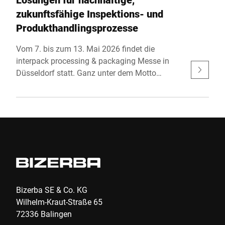
sprungsort und heutigen Hauptsitz.
zukunftsfähige Inspektions- und
Produkthandlingsprozesse
Vom 7. bis zum 13. Mai 2026 findet die
interpack processing & packaging Messe in
Düsseldorf statt. Ganz unter dem Motto
“simply unique” stellt BIZERBA automatisierte
End-of-Line-Prozesse sowie integrative
Inspektionssysteme einem großen
Fachpublikum vor. Zu finden ist BIZERBA in
Halle 14, an Stand C55.
Bizerba SE & Co. KG
Wilhelm-Kraut-Straße 65
72336 Balingen