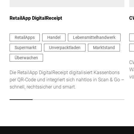
Ihre Nachricht an uns *
RetailApp DigitalReceipt
C
RetailApps
Handel
Lebensmittelhandwerk
Supermarkt
Unverpacktladen
Marktstand
Hiermit bestätige ich, dass ich mit der Nutzung meiner Daten zur
Bearbeitung dieser Anfrage einverstanden bin. Weitere
Überwachen
Informationen finden Sie in den
Datenschutzerklärung
. *
CW
Wa
Die RetailApp DigitalReceipt digitalisiert Kassenbons
vo
per QR-Code und integriert sich nahtlos in Scan & Go –
Anti-Robot Verification
schnell, rechtssicher und smart.
Click to start verification
Friendly
Captcha ⇗
Absenden