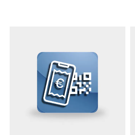
Telefon *
Straße *
PLZ *
Stadt *
Land *