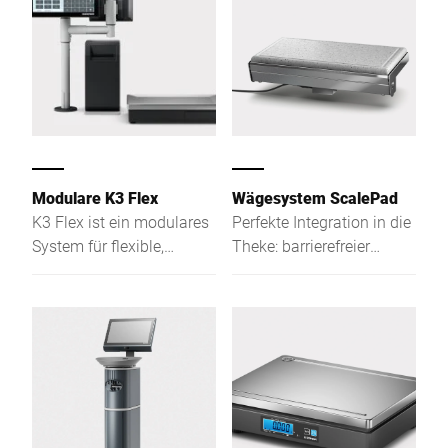
Modulare K3 Flex
Wägesystem ScalePad
K3 Flex ist ein modulares
Perfekte Integration in die
System für flexible,
Theke: barrierefreier
effiziente Prozesse im
Zugriff auf die Auslage
POS und Prep-Bereich,
und neue Möglichkeiten
von Bedienung bis
durch Einbau der Waage
Preisauszeichnung und
in die Arbeitsfläche.
Multimedia.