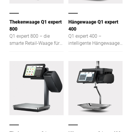
Thekenwaage Q1 expert
Hängewaage Q1 expert
800
400
Q1 expert 800 – die
Q1 expert 400 –
smarte Retail-Waage für
intelligente Hängewaage
Bedienung, SB &
für Assisted Sales, Self-
Auszeichnung: flach,
Service und Etikettierung:
intuitiv, effizient für beste
flach, intuitiv, effizient, mit
Sicht & leichtem Zugang
optimaler Sichtbarkeit.