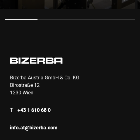
Anti-Robot Verification
Click to start verification
Friendly
Captcha ⇗
Absenden
Bizerba Austria GmbH & Co. KG
Birostraße 12
1230 Wien
T
+43 1 610 68 0
info.at@bizerba.com