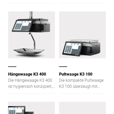
SB und
Werbung, erkennt
Preisauszeichnung, bietet
Produkte per KI und prüft
Touchscreen-Bedienung
Frische – ideal für Theke
und optimale Sicht durch
und SB-Bereich.
flache Lastplatte.
Hängewaage K3 400
Pultwaage K3 100
Die Hängewaage K3 400
Die kompakte Pultwaage
ist hygienisch konzipiert,
K3 100 überzeugt mit
ideal für Bedien- und SB-
flexiblem Einsatz,
Betrieb, verbindet Wiegen,
Multitalent-Funktionen,
Auszeichnen, Beratung
Kassenintegration und
und Kassieren.
Multimedia-Präsentation.