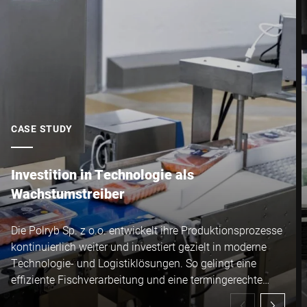
Stadt *
Land *
Ihre Nachricht an uns *
CASE STUDY
Investition in Technologie als
Wachstumstreiber
Die Polryb Sp. z o.o. entwickelt ihre Produktionsprozesse
Hiermit bestätige ich, dass ich mit der Nutzung meiner Daten zur
kontinuierlich weiter und investiert gezielt in moderne
Bearbeitung dieser Anfrage einverstanden bin. Weitere
Technologie- und Logistiklösungen. So gelingt eine
Informationen finden Sie in den
Datenschutzerklärung
. *
effiziente Fischverarbeitung und eine termingerechte
Lieferung an Kunden.