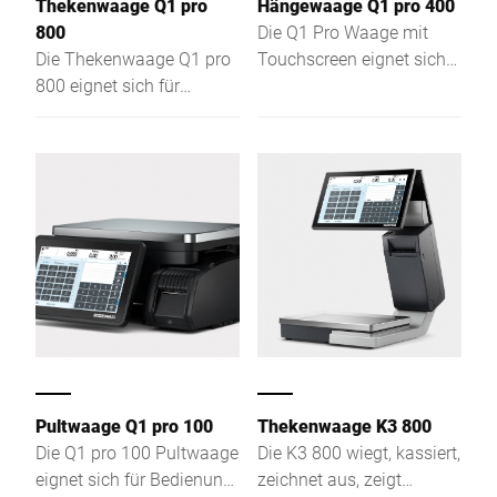
Thekenwaage Q1 pro
Hängewaage Q1 pro 400
800
Die Q1 Pro Waage mit
Die Thekenwaage Q1 pro
Touchscreen eignet sich
800 eignet sich für
für Bedienverkauf,
Bedienung, SB und
Selbstbedienung und
Auszeichnung – mit
Etikettierung – kompakt,
Touch, flacher Lastplatte
effizient und
und schlankem Design für
übersichtlich.
optimale Sicht
Pultwaage Q1 pro 100
Thekenwaage K3 800
Die Q1 pro 100 Pultwaage
Die K3 800 wiegt, kassiert,
eignet sich für Bedienung,
zeichnet aus, zeigt