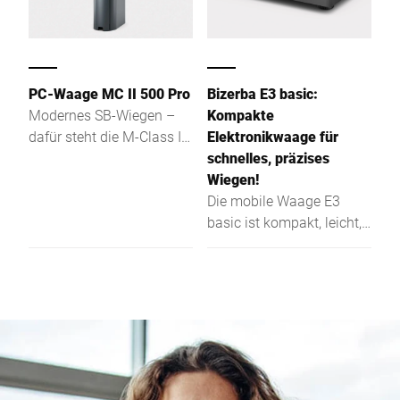
PC-Waage MC II 500 Pro
Bizerba E3 basic:
Modernes SB-Wiegen –
Kompakte
dafür steht die M-Class II
Elektronikwaage für
Pro mit Linerless Drucker
schnelles, präzises
Wiegen!
Die mobile Waage E3
basic ist kompakt, leicht,
via Bluetooth® vernetzbar
– ideal für Inventur,
Kommissionierung,
Proben &
Gewichtskontrolle.