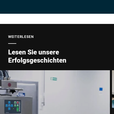
Unternehmen *
E-Mail *
WEITERLESEN
Lesen Sie unsere
Telefon *
Erfolgsgeschichten
Straße *
PLZ *