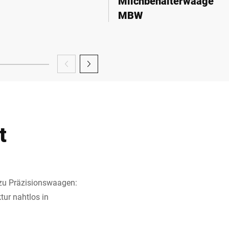
Milchbehälterwaage
MBW
t
zu Präzisionswaagen:
tur nahtlos in