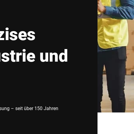
Schweiz
Türkei
zises
Vereinigtes Königreich
strie und
ösung – seit über 150 Jahren