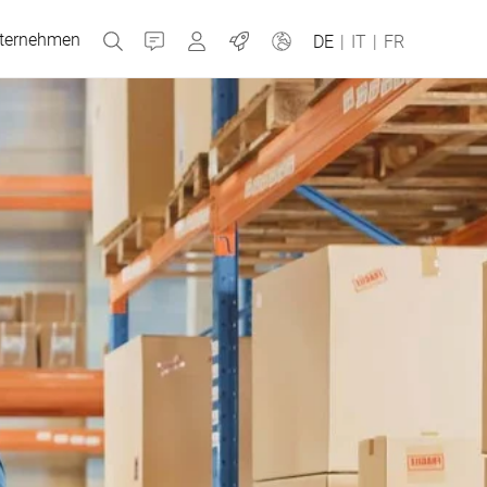
ternehmen
Kontakt
MyBizerba
Jobs
DE
|
IT
|
FR
Tschechien
Griechenland
Niederlande
Russland
Spanien