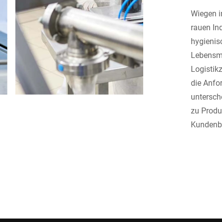
Wiegen i
rauen In
hygienis
Lebensmi
Logistik
die Anfo
untersch
zu Produ
Kundenbe