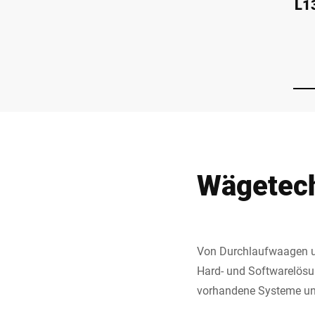
L1
Wägetech
Von Durchlaufwaagen u
Hard- und Softwarelösun
vorhandene Systeme und