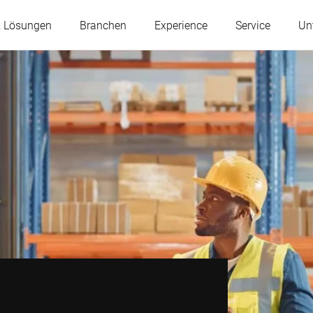
& Lösungen
Branchen
Experience
Service
Un
Österreich
Belgien
Frankreich
Deutschland
Ungarn
Italien
Polen
Portugal
Serbien
Slowakei