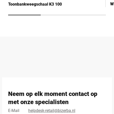
W
Toonbankweegschaal K3 100
Neem op elk moment contact op
met onze specialisten
E-Mail
helpdesk-retail@bizerba.nl