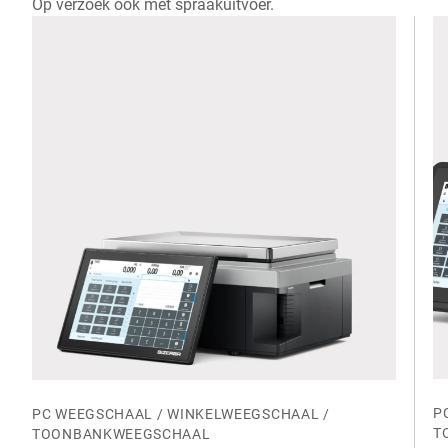
Op verzoek ook met spraakuitvoer.
P
PC WEEGSCHAAL / WINKELWEEGSCHAAL /
T
TOONBANKWEEGSCHAAL