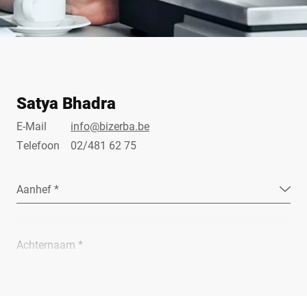
Satya Bhadra
E-Mail
info@bizerba.be
Telefoon
02/481 62 75
Aanhef *
Achternaam *
Bedrijf *