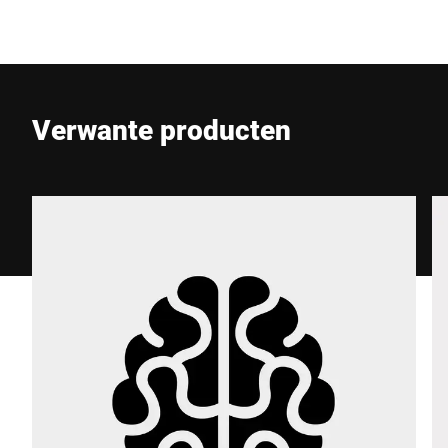
E-Mail *
Verwante producten
Telefoon *
Straat *
Postcode *
Stad *