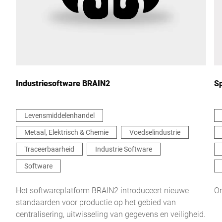
Land *
Uw bericht aan ons *
Industriesoftware BRAIN2
Sp
Levensmiddelenhandel
Metaal, Elektrisch & Chemie
Voedselindustrie
Ik bevestig hierbij dat ik instem met het gebruik van mijn
gegevens om dit verzoek te verwerken Meer informatie is te
Traceerbaarheid
Industrie Software
vinden in de
Verklaring van gegevensbescherming
*
Software
Anti-Robot Verification
Het softwareplatform BRAIN2 introduceert nieuwe
On
Click to start verification
standaarden voor productie op het gebied van
Friendly
Captcha ⇗
centralisering, uitwisseling van gegevens en veiligheid.