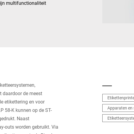
jn multifunctionaliteit
Zwitserland
Turkije
Verenigd Koninkrijk
iketteersystemen,
dt daardoor de meest
Etikettenprint
 etikettering en voor
Apparaten en
GLP 58-K kunnen op de ST-
edrukt. Naast
Etiketteersys
y-outs worden gebruikt. Via