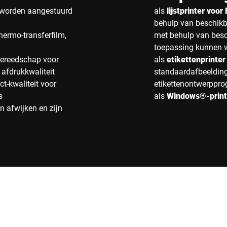
t worden aangestuurd
als
lijstprinter voo
behulp van beschikb
thermo-transferfilm,
met behulp van besc
toepassing kunnen 
gereedschap voor
als
etikettenprinte
 afdrukkwaliteit
standaardafbeeldinge
t-kwaliteit voor
etikettenontwerpp
s
als
Windows®-print
 afwijken en zijn