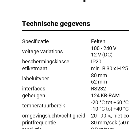
Technische gegevens
Specificatie
Feiten
100 - 240 V
voltage variations
12 V (DC)
beschermingsklasse
IP20
etiketmaat
min. B 30 x H 2
80 mm
labeluitvoer
62 mm
interfaces
RS232
geheugen
124 KB-RAM
-20 °C tot +60 °C
temperatuurbereik
-10 °C tot +40 °C
omgevingsluchtvochtigheid
20 - 90 %, niet-
printfrequentie
80 mm/sek (50 