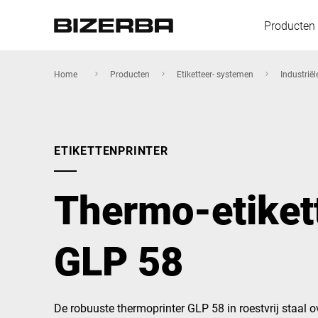
Producten
Home
Producten
Etiketteer- systemen
Industriël
Europa
ETIKETTENPRINTER
Amerika
Thermo-etiket
Azië
GLP 58
Australië
De robuuste thermoprinter GLP 58 in roestvrij staal o