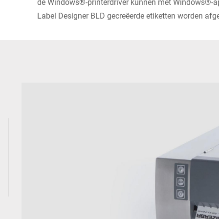
de Windows®-printerdriver kunnen met Windows®-app
Label Designer BLD gecreëerde etiketten worden afge