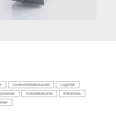
Oekraïne
er
Levensmiddelenhandel
Logistiek
 systemen
Voedselindustrie
Etiketteren
temen