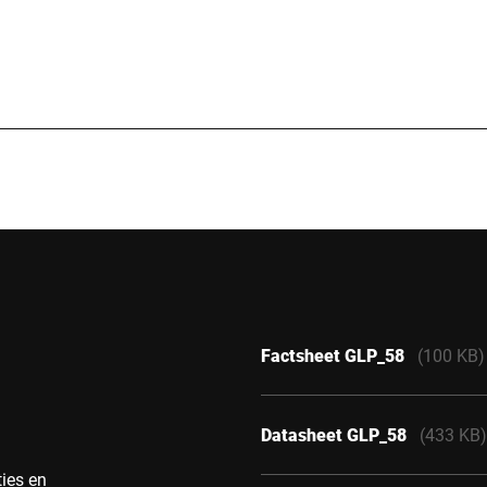
40 mm
 150 mm
3 mm
Factsheet GLP_58
(100 KB)
Datasheet GLP_58
(433 KB)
ties en