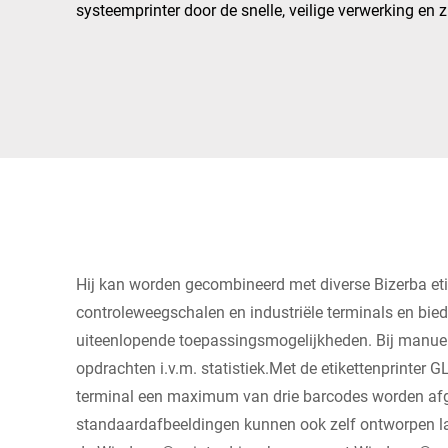
Afrika
systeemprinter door de snelle, veilige verwerking en zi
Wereldwijde website
Hij kan worden gecombineerd met diverse Bizerba et
controleweegschalen en industriële terminals en bie
uiteenlopende toepassingsmogelijkheden. Bij manuele
opdrachten i.v.m. statistiek.Met de etikettenprinter 
terminal een maximum van drie barcodes worden afg
standaardafbeeldingen kunnen ook zelf ontworpen la