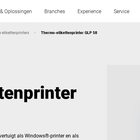
 & Oplossingen
Branches
Experience
Service
e etikettenprinters
Thermo-etikettenprinter GLP 58
Oostenrijk
België
Frankrijk
Duitsland
tenprinter
Hongarije
Italië
Polen
Portugal
Servië
Slowakije
vertuigt als Windows®-printer en als