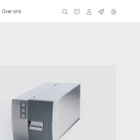
Over ons
Contact
Portals
Banen
MyBizerba Klantenpor
RefurBiz Shop
Tsjechische Republiek
Griekenland
Nederland
Rusland
Spanje