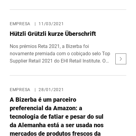
do futuro mais agradáveis ​​para os clientes e
mais eficientes para os retalhistas. É por isso
que Espanha também conta agora com um
sistema de prevenção de perdas Scan & Go
EMPRESA
|
11/03/2021
que promete claramente efeitos positivos nas
Hützli Grützli kurze Überschrift
receitas: Supersmart desenvolvido pela
Bizerba.
Nos prémios Reta 2021, a Bizerba foi
novamente premiada com o cobiçado selo Top
Supplier Retail 2021 do EHI Retail Institute. O
prémio Reta deste ano foi para a subsidiária
do Grupo REWE, BILLA MERKUR Austria, pela
utilização da solução Smart Shelf da Bizerba
nas padarias MERKUR.
EMPRESA
|
28/01/2021
A Bizerba é um parceiro
preferencial da Amazon: a
tecnologia de fatiar e pesar do sul
da Alemanha está a ser usada nos
mercados de produtos frescos da