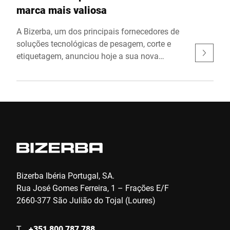
marca mais valiosa
A Bizerba, um dos principais fornecedores de
soluções tecnológicas de pesagem, corte e
etiquetagem, anunciou hoje a sua nova
parceria com a Amazon. Num processo de
concurso internacional, o grupo americano
escolheu produtos e soluções da empresa
familiar sediada em Balingen em duas
categorias nos seus planos para equipar as
suas lojas de alimentos frescos com
tecnologia de corte e pesagem.
Bizerba Ibéria Portugal, SA.
Rua José Gomes Ferreira, 1 – Frações E/F
2660-377 São Julião do Tojal (Loures)
T
+351 800 787 788