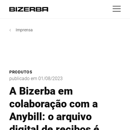
Contato
Voltar
Imprensa
MyBizerba
Produtos & Soluções
Europa
Empregos
pt
América
Indústrias
PRODUTOS
Ásia
publicado em 01/08/2023
Experiência
A Bizerba em
Austrália
colaboração com a
Serviço
Anybill: o arquivo
África
Companhia
digital de recibos é