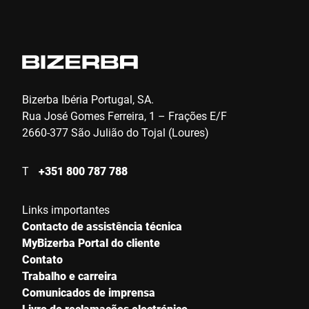
E-mail *
Telefone *
Bizerba Ibéria Portugal, SA.
Rua José Gomes Ferreira, 1 – Frações E/F
2660-377 São Julião do Tojal (Loures)
Rua *
T
+351 800 787 788
Código Postal *
Links importantes
Contacto de assistência técnica
MyBizerba Portal do cliente
Cidade *
Contato
Trabalho e carreira
Comunicados de imprensa
País *
Livro de reclamações electrónico