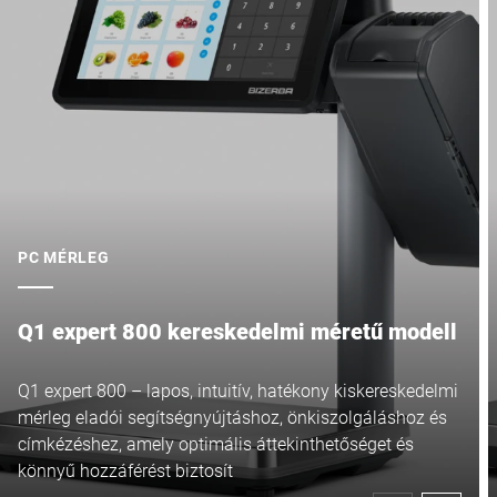
PC MÉRLEG
Q1 expert 800 kereskedelmi méretű modell
Q1 expert 800 – lapos, intuitív, hatékony kiskereskedelmi
mérleg eladói segítségnyújtáshoz, önkiszolgáláshoz és
címkézéshez, amely optimális áttekinthetőséget és
könnyű hozzáférést biztosít