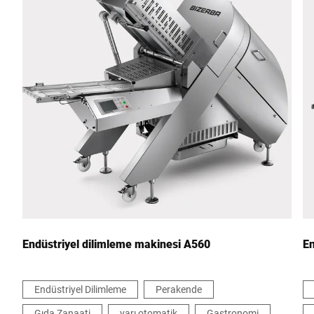
Posta kodu *
Şehir *
Ülke *
Bize mesajınız *
Endüstriyel dilimleme makinesi A560
En
Endüstriyel Dilimleme
Perakende
Gıda Zanaati
yarı otomatik
Gastronomi