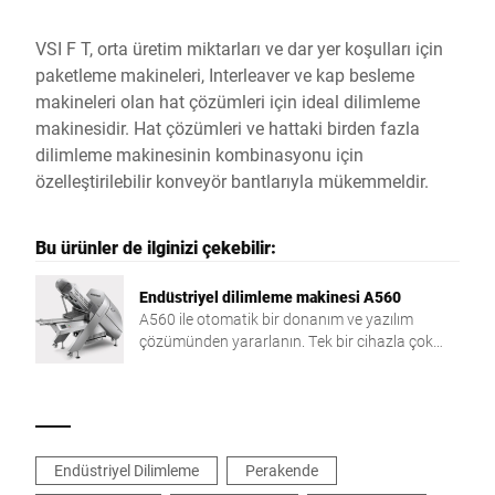
VSI F T, orta üretim miktarları ve dar yer koşulları için
paketleme makineleri, Interleaver ve kap besleme
makineleri olan hat çözümleri için ideal dilimleme
makinesidir. Hat çözümleri ve hattaki birden fazla
dilimleme makinesinin kombinasyonu için
özelleştirilebilir konveyör bantlarıyla mükemmeldir.
Bu ürünler de ilginizi çekebilir:
Endüstriyel dilimleme makinesi A560
A560 ile otomatik bir donanım ve yazılım
çözümünden yararlanın. Tek bir cihazla çok
sayıda kesilecek ürünü hedef ağırlığa göre
kesebilir, tartabilir ve porsiyonlara
ayırabilirsiniz. İşe göre üretir ve kârınızı her
kesimle artırırsınız.
Endüstriyel Dilimleme
Perakende