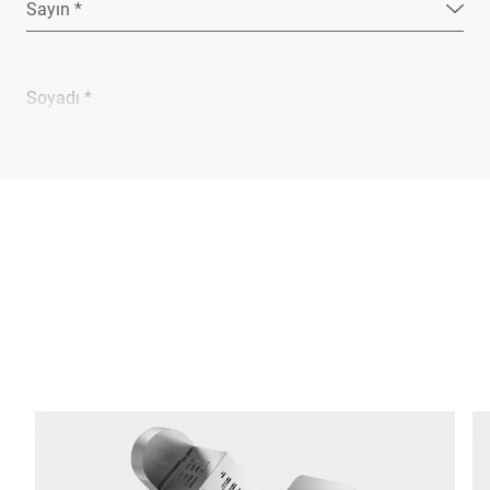
Sayın *
Soyadı *
Şirket *
E-mail *
Telefon *
Sokak *