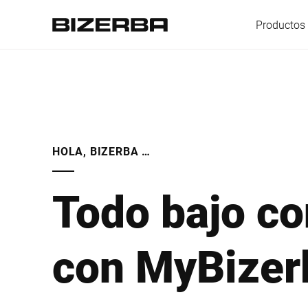
Productos 
Europa
HOLA, BIZERBA …
America
Todo bajo co
Asia
con MyBizer
Australia