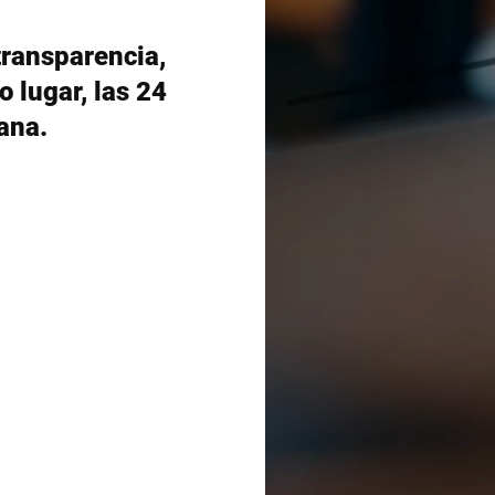
Suiza
Turquía
 transparencia,
o lugar, las 24
Reino Unido
mana.