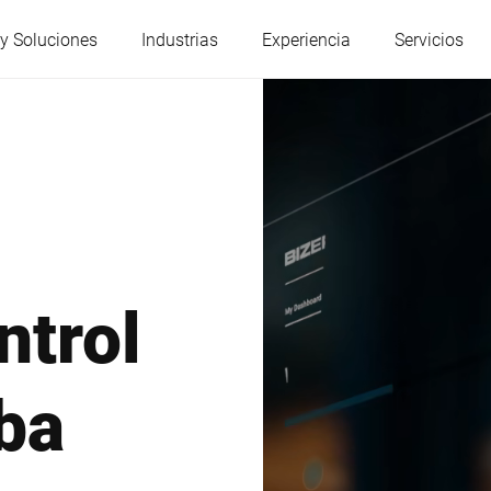
y Soluciones
Industrias
Experiencia
Servicios
Austria
Bélgica
Francia
Alemania
ntrol
Hungría
Italia
ba
Polonia
Portugal
Serbia
Eslovaquia