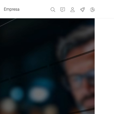
Empresa
Contacto
MyBizerba
Trabajos
República Checa
Grecia
Países Bajos
Rusia
España