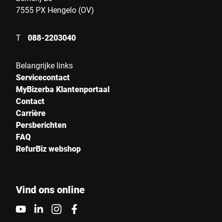
7555 PX Hengelo (OV)
Straat *
T
088-2203040
Postcode *
Belangrijke links
Servicecontact
MyBizerba Klantenportaal
Stad *
Contact
Carrière
Persberichten
Land *
FAQ
RefurBiz webshop
Uw bericht aan ons *
Vind ons online