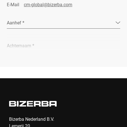
E-Mail
cm-global@bizerba.com
Aanhef *
Achternaam *
Bedrijf *
E-Mail *
Telefoon *
Bizerba Nederland B.V.
Lemerij 20