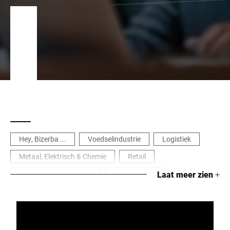
Hey, Bizerba ...
Voedselindustrie
Logistiek
Metaal, Elektrisch & Chemie
Retail
Levensmiddelenhandel
Digitalisering
Laat meer zien
+
Proces optimalisatie
Tools & Software