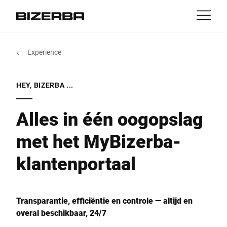
Contact
Terug
Experience
Portals
Producten & Oplossingen
Europa
Banen
MyBizerba Klantenportaal
HEY, BIZERBA ...
nl
Amerika
RefurBiz Shop
Branches
Alles in één oogopslag
met het MyBizerba-
Azië
Experience
klantenportaal
Australië
Service
Afrika
Transparantie, efficiëntie en controle — altijd en
overal beschikbaar, 24/7
Over ons