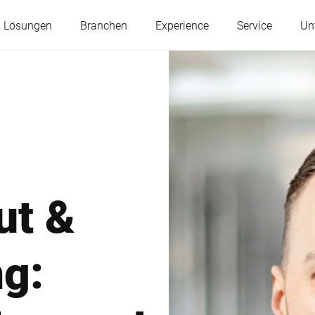
& Lösungen
Branchen
Experience
Service
Un
Österreich
Belgien
Frankreich
Deutschland
ut &
Ungarn
Italien
g:
Polen
Portugal
Serbien
Slowakei