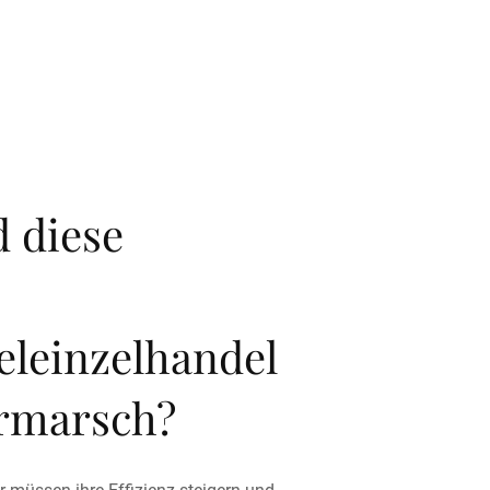
 diese
eleinzelhandel
rmarsch?
r müssen ihre Effizienz steigern und