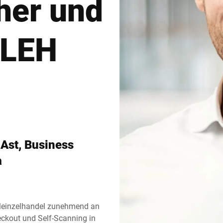
cher und
Schweiz
Türkei
 LEH
Vereinigtes Königreich
 Ast, Business
a
leinzelhandel zunehmend an
ckout und Self-Scanning in