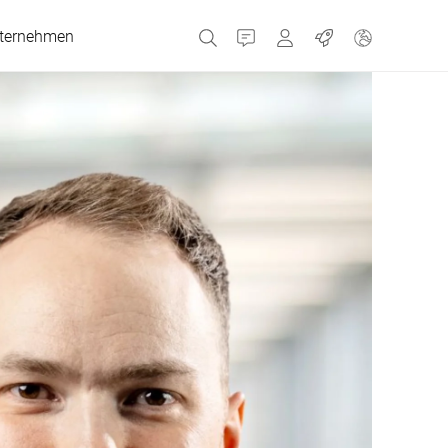
ternehmen
Kontakt
MyBizerba
Jobs
Tschechien
Griechenland
Niederlande
Russland
Spanien