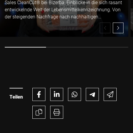
Sales CleanCut® bei Bizerba, Einblicke in die sich rasant
entwickelnde Welt der Lebensmittelkennzeichnung. Von
der steigenden Nachfrage nach nachhaltigen
Verpackungen und Etiketten bis hin zu den betrieblichen
und ökologischen Vorteilen der trägerlosen CleanCut®
Etiketten von Bizerba: Morag erläutert, wie Hersteller
Abfälle reduzieren, die Anlagenverfügbarkeit erhöhen und
erhebliche Effizienzpotenziale in der Produktion
erschließen können – und dabei zugleich den
veränderten Erwartungen des Handels und neuen
gesetzlichen Anforderungen gerecht werden.
Teilen