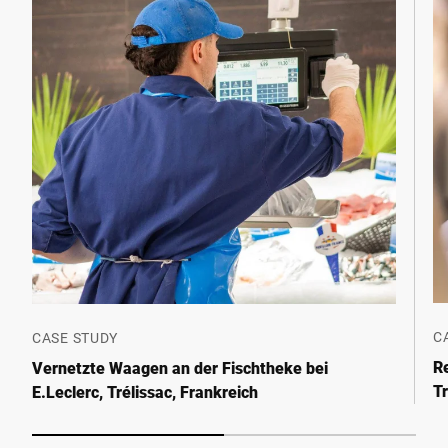
C
CASE STUDY
R
Vernetzte Waagen an der Fischtheke bei
T
E.Leclerc, Trélissac, Frankreich
B