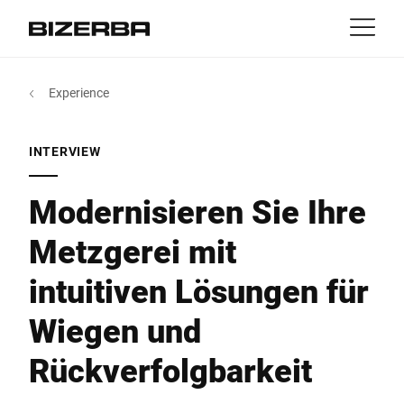
Kontakt
zurück
Experience
MyBizerba
Produkte & Lösungen
Europa
Jobs
INTERVIEW
at
Amerika
Branchen
Modernisieren Sie Ihre
Metzgerei mit
Asien
Experience
intuitiven Lösungen für
Australien
Service
Wiegen und
Afrika
Rückverfolgbarkeit
Unternehmen