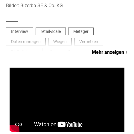
Bilder: Bizerba SE & Co. KG
Interview
retail-scale
Metzger
Daten managen
Wiegen
Vernetzen
Digitalisierung
Self everything
Mehr anzeigen
+
Connected Commerce
Pflegen
Prozessoptimierung