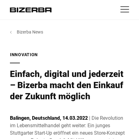
Kontakt
zurück
Bizerba News
MyBizerba
Produkte & Lösungen
Europa
Jobs
INNOVATION
at
Amerika
Branchen
Einfach, digital und jederzeit
Asien
– Bizerba macht den Einkauf
Experience
der Zukunft möglich
Australien
Service
Balingen, Deutschland, 14.03.2022
| Die Revolution
Afrika
im Lebensmittelhandel geht weiter: Ein junges
Unternehmen
Stuttgarter Start-Up eröffnet ein neues Store-Konzept