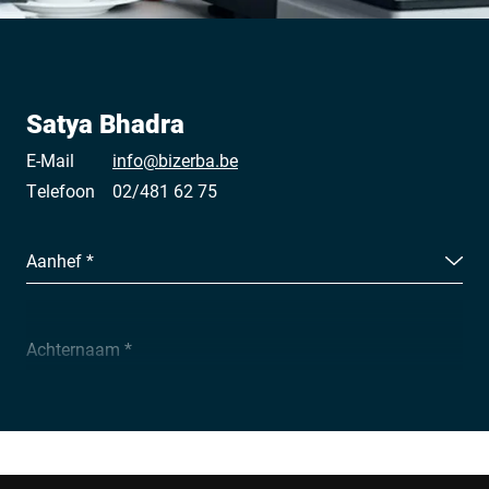
Satya Bhadra
E-Mail
info@bizerba.be
Telefoon
02/481 62 75
Aanhef *
Achternaam *
Bedrijf *