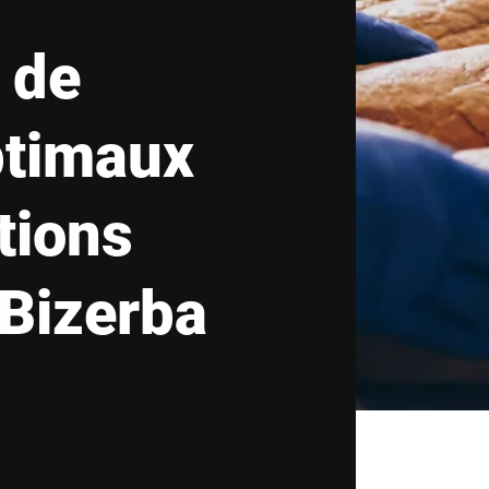
Suisse
Turquie
 de
Royaume-Uni
ptimaux
tions
 Bizerba