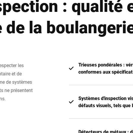
pection : qualité e
e de la boulangeri
Trieuses pondérales : véri
respecter les
conformes aux spécificat
taire et de
mme de systèmes
ts ne présentent
Systèmes d'inspection vis
ns.
défauts visuels, tels que
Détecteurs de métaux : d