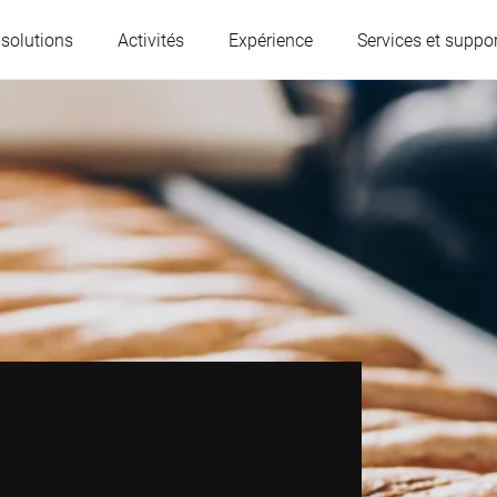
 solutions
Activités
Expérience
Services et suppor
L'Autriche
Belgique
France
Allemagne
Hongrie
Italie
Pologne
Portugal
Serbie
Slovaquie