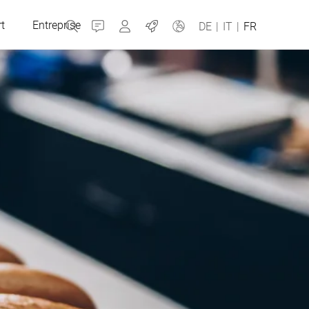
t
Entreprise
Contact
MyBizerba
Jobs
DE
|
IT
|
FR
République tchèque
Grèce
Pays-Bas
Russie
Espagne