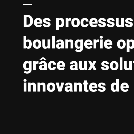
Afrique
Des processus
Site Web mondial
boulangerie o
grâce aux solu
innovantes de