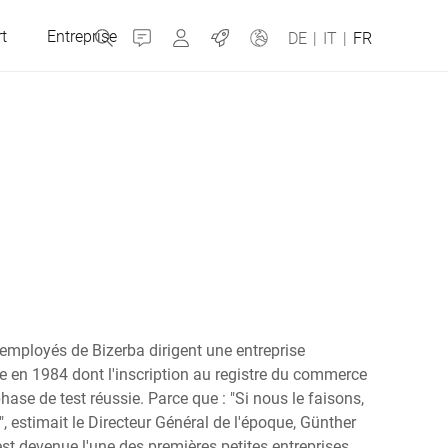
t
Entreprise
Contact
MyBizerba
Jobs
DE
|
IT
|
FR
République tchèque
Grèce
Pays-Bas
 employés de Bizerba dirigent une entreprise
Russie
ée en 1984 dont l'inscription au registre du commerce
hase de test réussie. Parce que : "Si nous le faisons,
", estimait le Directeur Général de l'époque, Günther
Espagne
est devenue l'une des premières petites entreprises