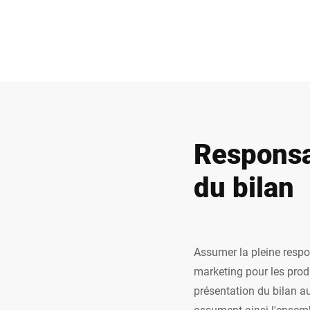
Responsab
du bilan
Assumer la pleine respon
marketing pour les produ
présentation du bilan a
assument ainsi l'ensemb