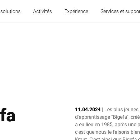
 solutions
Activités
Expérience
Services et suppor
L'Autriche
Belgique
France
Allemagne
Hongrie
Italie
fa
11.04.2024
| Les plus jeunes
Pologne
Portugal
d'apprentissage "Bigefa", cré
a eu lieu en 1985, après une p
c'est que nous le faisons bien
Serbie
Slovaquie
Kraut. C'est ainsi que Bigefa 