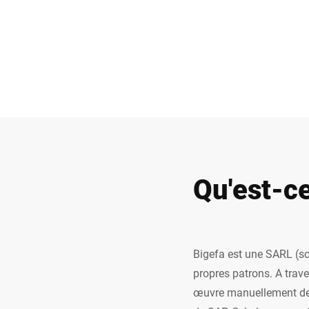
Afrique
Site Web mondial
Qu'est-c
Bigefa est une SARL (soc
propres patrons. A trave
œuvre manuellement des 