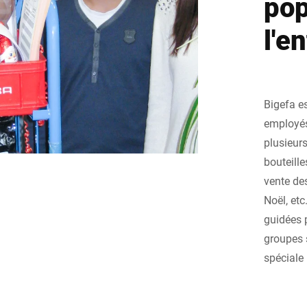
pop
l'e
Bigefa e
employés 
plusieurs
bouteill
vente de
Noël, etc
guidées 
groupes 
spéciale 