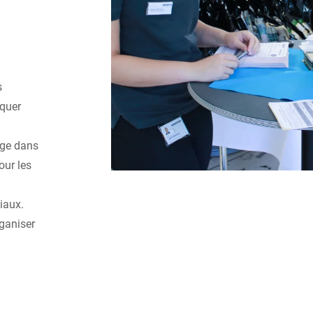
s
iquer
age dans
our les
iaux.
rganiser