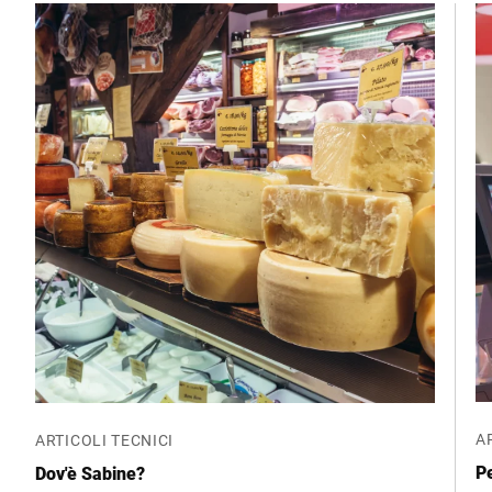
A
ARTICOLI TECNICI
Pe
Dov'è Sabine?