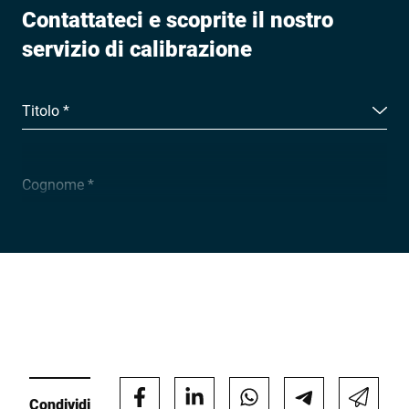
Contattateci e scoprite il nostro
servizio di calibrazione
Titolo *
Cognome *
Ragione sociale *
E-mail *
Condividi
Telefono *