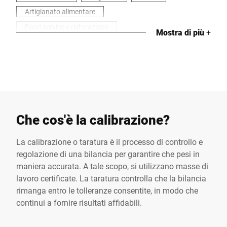
Artigianato alimentare
Food service e ristorazione
Mostra di più
+
Industria manifatturiera e di processo
Industria alimentare
Bilance da negozio
Articoli tecnici
Bilance industriali
Che cos'è la calibrazione?
La calibrazione o taratura è il processo di controllo e
regolazione di una bilancia per garantire che pesi in
maniera accurata. A tale scopo, si utilizzano masse di
lavoro certificate. La taratura controlla che la bilancia
rimanga entro le tolleranze consentite, in modo che
continui a fornire risultati affidabili.