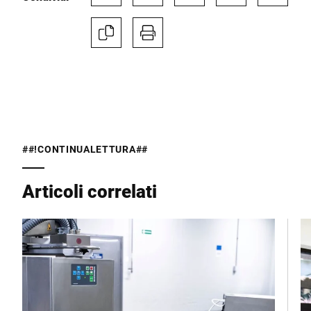
Via *
CAP *
##!CONTINUALETTURA##
Città *
Articoli correlati
Paese *
Il tuo messaggio *