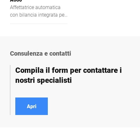
Affettatrice automatica
con bilancia integrata per
la pesatura di porzioni e
fette singole. Con
dispositivo di fissaggio
prodotto automatico.
Facilità di manutenzione
Consulenza e contatti
e solidità – perfetta per
l'uso industriale.
Compila il form per contattare i
nostri specialisti
Apri