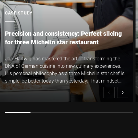
CASE STUDY
Precision and consistency: Perfect slicing
for three Michelin star restaurant
Jan Hartwig has mastered the art of transforming the
DNA of German cuisine into new culinary experiences.
His personal philosophy as a three Michelin star chef is
simple: be better today than yesterday. That mindset
drives him to continuously refine both his cooking and
the tools he relies on. The latest addition to the JAN
kitchen is the Bizerba VSP manual slicer.