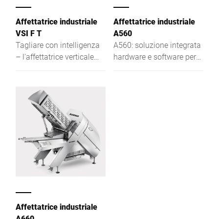
Affettatrice industriale
Affettatrice industriale
VSI F T
A560
Tagliare con intelligenza
A560: soluzione integrata
– l'affettatrice verticale
hardware e software per
completamente
affettare, pesare e
automatica VSI F T
porzionare a peso target.
coniuga precisione e
Ideale per produzioni su
affettatura a peso target,
commessa efficienti.
come anche una perfetta
integrazione nel processo
produttivo. La soluzione
personalizzata per
maggiore flessibilità e
efficienza.
Affettatrice industriale
A660