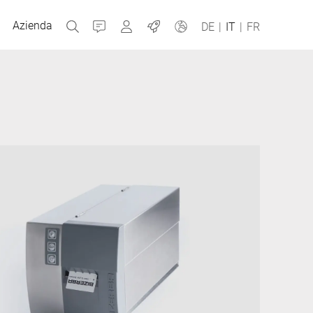
Azienda
Contatti
MyBizerba
Jobs
DE
|
IT
|
FR
Repubblica Ceca
Grecia
Olanda
Russia
Spagna