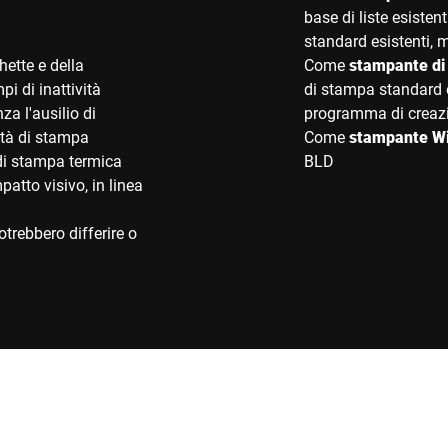
base di liste esiste
standard esistenti, m
hette e della
Come
stampante di 
i di inattività
di stampa standard o
a l'ausilio di
programma di creazi
ità di stampa
Come
stampante W
 di stampa termica
BLD
patto visivo, in linea
trebbero differire o