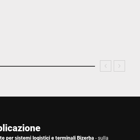
plicazione
e per sistemi logistici e terminali Bizerba
- sulla