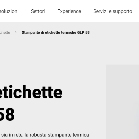
soluzioni
Settori
Experience
Servizi e supporto
chette
Stampante di etichette termiche GLP 58
Austria
Belgio
Francia
Germania
tichette
Ungheria
Italia
58
Polonia
Portogallo
Serbia
Slovacchia
ia in rete, la robusta stampante termica