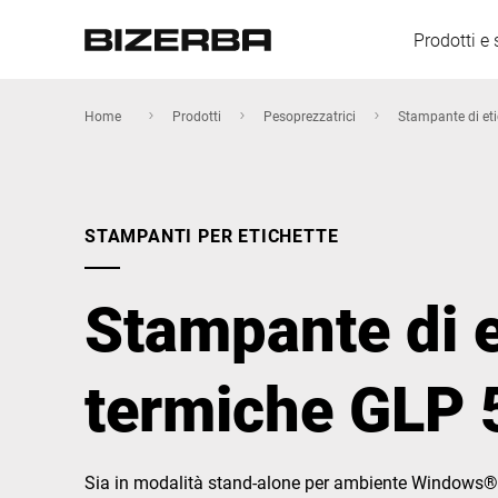
Prodotti e 
Home
Prodotti
Pesoprezzatrici
Stampante di eti
Europa
STAMPANTI PER ETICHETTE
America
Stampante di e
Asia
termiche GLP 
Australia
Sia in modalità stand-alone per ambiente Windows® s