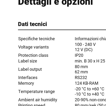
Dettagli e opzioni
Dati tecnici
Specifiche tecniche
Informazioni chi
100 - 240 V
Voltage variants
12 V (DC)
Protection class
IP20
Label size
min. B 30 x H 2
80 mm
Label output
62 mm
Interfaces
RS232
Memory
124 KB-RAM
-20 °C to +60 °C
Temperature range
-10 °C to +40 °C
Ambient air humidity
20-90% non-con
Printing speed
80 mm/sek (50 