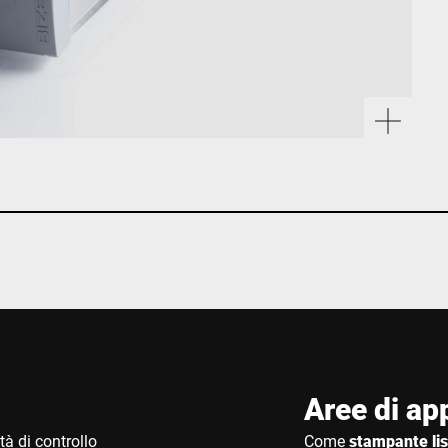
Aree di ap
tà di controllo
Come
stampante list