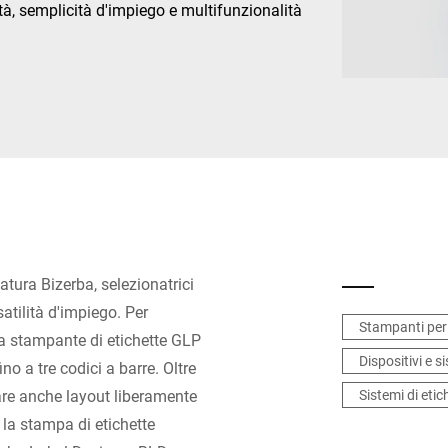
tà, semplicità d'impiego e multifunzionalità
Svizzera
Turchia
Regno Unito
atura Bizerba, selezionatrici
atilità d'impiego. Per
Stampanti per 
 la stampante di etichette GLP
Dispositivi e s
o a tre codici a barre. Oltre
are anche layout liberamente
Sistemi di eti
 la stampa di etichette