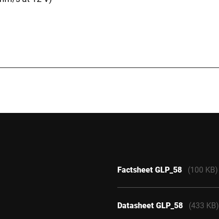
40 mm
 150 mm
3 mm
Factsheet GLP_58
(100 KB)
Datasheet GLP_58
(433 KB)