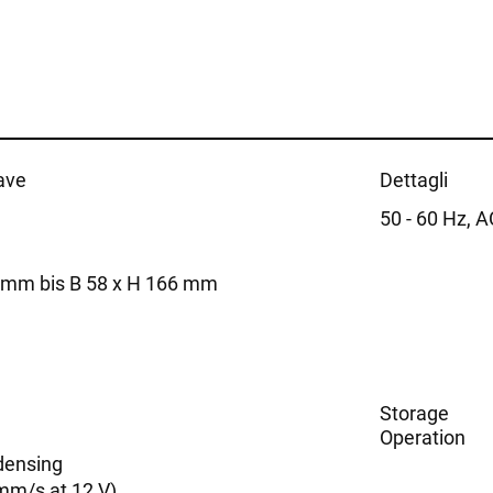
ave
Dettagli
50 - 60 Hz, 
5 mm bis B 58 x H 166 mm
Storage
Operation
densing
mm/s at 12 V)