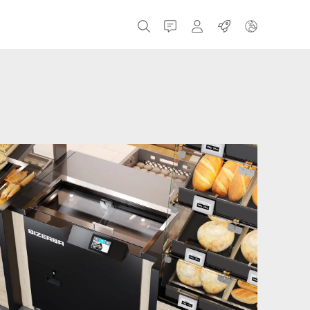
接触
MyBizerba
职业
捷克共和国
希腊
荷兰
俄罗斯
西班牙