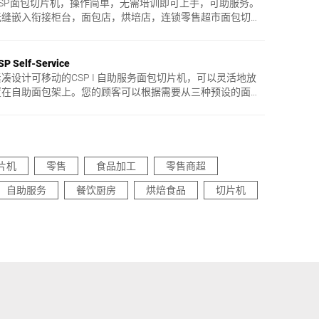
CSP面包切片机，操作简单，无需培训即可上手，可助服务。
无缝嵌入衔接柜台，面包店，烘培店，连锁零售超市面包切片
的理想选择。切片速度高达200片/分钟，适合各种类型面包。
SP Self-Service
紧凑设计可移动的CSP I 自助服务面包切片机，可以灵活地放
置在自助面包架上。您的顾客可以根据需要从三种预设的面包
片厚度中进行选择。通过触摸屏进行直观操作，无需培训即可
上手。
片机
零售
食品加工
零售商超
自助服务
餐饮厨房
烘焙食品
切片机