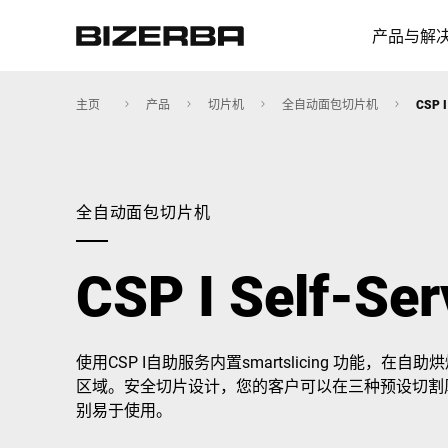
产品与解
主页
产品
切片机
全自动面包切片机
CSP I
欧洲
全自动面包切片机
美国
CSP I Self-Ser
亚洲
使用CSP I自助服务内置smartslicing 功能
区域。安全切片设计，您的客户可以在三种预设切割
澳大利亚
别易于使用。