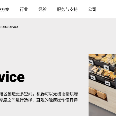
决方案
行业
经验
服务与支持
公司
 Self-Service
奥地利
比利时
法国
德国
vice
匈牙利
意大利
，在自助烘焙区创造更多空间。机器可以无缝衔接烘培
波兰
葡萄牙
厚度之间进行选择，直观的触摸操作使其特
塞尔维亚
斯洛伐克