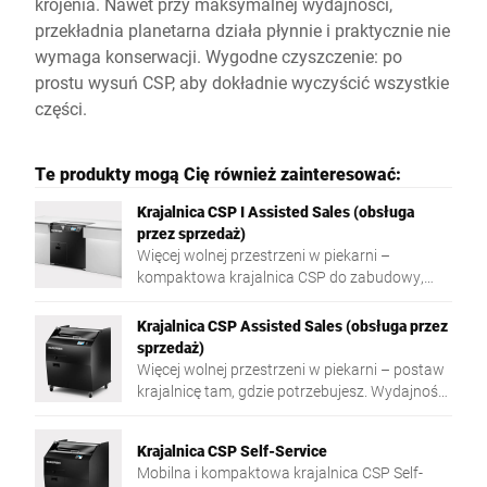
krojenia. Nawet przy maksymalnej wydajności,
przekładnia planetarna działa płynnie i praktycznie nie
wymaga konserwacji. Wygodne czyszczenie: po
prostu wysuń CSP, aby dokładnie wyczyścić wszystkie
części.
Te produkty mogą Cię również zainteresować:
Krajalnica CSP I Assisted Sales (obsługa
przez sprzedaż)
Więcej wolnej przestrzeni w piekarni –
kompaktowa krajalnica CSP do zabudowy,
która idealnie zintegruje się z istniejąca
aranżacją piekarni. Aby wyczyścić krajalnice
Krajalnica CSP Assisted Sales (obsługa przez
należy ją po prostu wysunąć z zabudowy.
sprzedaż)
Wydajność na najwyższym poziomie: do 200
Więcej wolnej przestrzeni w piekarni – postaw
kromek / minutę. Doskonałe rezultaty krojenia
krajalnicę tam, gdzie potrzebujesz. Wydajność
bez względu na gatunek chleba. Intuicyjny
na najwyższym poziomie: do 200 kromek /
ekran dotykowy.
minutę. Doskonałe rezultaty krojenia bez
Krajalnica CSP Self-Service
względu na gatunek chleba. Intuicyjny ekran
Mobilna i kompaktowa krajalnica CSP Self-
dotykowy.