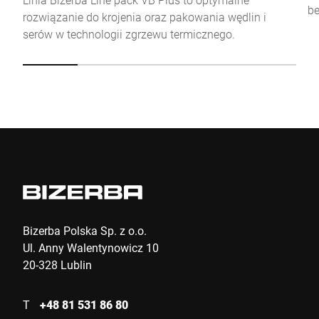
be
Click to start verification
rozwiązanie do krojenia oraz pakowania wędlin i
Friendly
Captcha ⇗
serów w technologii zgrzewu termicznego.
Wyślij
Bizerba Polska Sp. z o.o.
Ul. Anny Walentynowicz 10
20-328 Lublin
T
+48 81 531 86 80