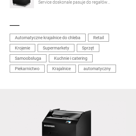
Service doskonale pasuje do regałów
samoobsługowych w piekarni. Dzięki niej
klienci mogą kroić chleb według własnych
preferencji, wybierając spośród trzech
predefiniowanych grubości plasterków.
Przejrzysty ekran dotykowy gwarantuje
Automatyczne krajalnice do chleba
Retail
intuicyjną obsługę i użytkowanie krajalnicy
Krojenie
Supermarkety
Sprzęt
Samoobsługa
Kuchnie i catering
Piekarnictwo
Krajalnice
automatyczny