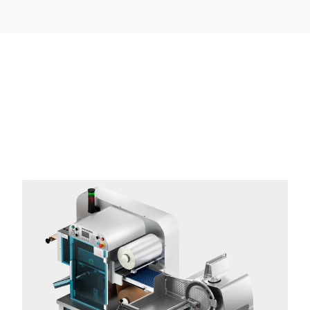
Firma *
E-mail *
Telefon *
Ulica *
Kod pocztowy *