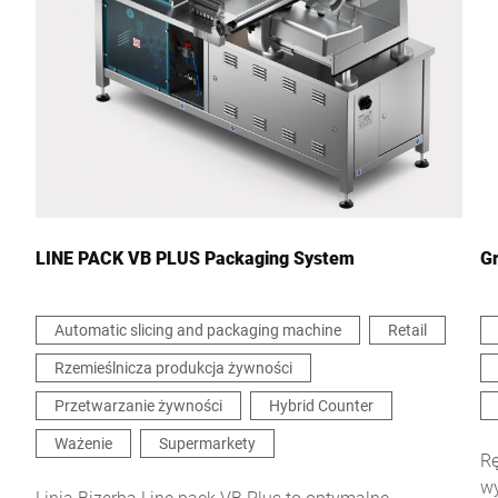
Miasto *
Kraj *
Wiadomość *
LINE PACK VB PLUS Packaging System
Gr
Automatic slicing and packaging machine
Retail
Rzemieślnicza produkcja żywności
Niniejszym potwierdzam, że zgadzam się na wykorzystanie
moich danych do przetworzenia tego żądania Dalsze informacje
Przetwarzanie żywności
Hybrid Counter
można znaleźć w
Deklaracja ochrony danych
*
Ważenie
Supermarkety
Rę
wy
Anti-Robot Verification
Linia Bizerba Line pack VB Plus to optymalne