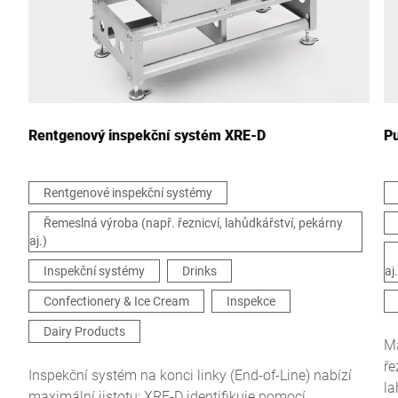
Vaše zpráva *
Rentgenový inspekční systém XRE-D
Pu
Rentgenové inspekční systémy
Řemeslná výroba (např. řeznicví, lahůdkářství, pekárny
Tímto potvrzuji, že souhlasím s použitím svých údajů ke
aj.)
zpracování tohoto požadavku Další informace naleznete v
Prohlášení o ochraně údajů
*
Inspekční systémy
Drinks
aj.
Confectionery & Ice Cream
Inspekce
Anti-Robot Verification
Dairy Products
Click to start verification
Ma
Friendly
Captcha ⇗
ře
Inspekční systém na konci linky (End-of-Line) nabízí
la
maximální jistotu: XRE-D identifikuje pomocí