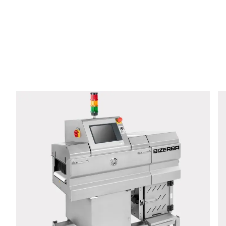
E-mail *
Telefon *
Ulice *
Poštovní směrovací číslo *
Město *
Země *