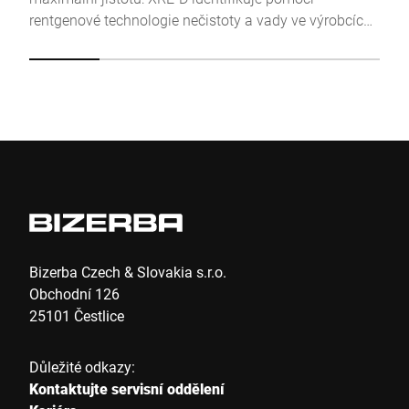
rentgenové technologie nečistoty a vady ve výrobcích
a na obalech. Kromě kovových a nekovových cizích
Odeslat
těles detekuje chybějící, vadné nebo deformované
výrobky a nadměrnou nebo nedostatečnou hmotnost.
Efektivní systém rychlé výměny dopravního pásu
umožňuje provedení výměny do dvou minut.
Bizerba Czech & Slovakia s.r.o.
Obchodní 126
25101 Čestlice
Důležité odkazy:
Kontaktujte servisní oddělení