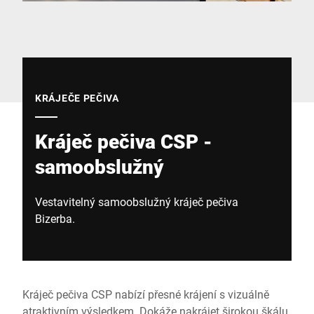
Globální web
KRÁJEČE PEČIVA
Kráječ pečiva CSP -
samoobslužný
Vestavitelný samoobslužný kráječ pečiva
Bizerba.
Kráječ pečiva CSP nabízí přesné krájení s vizuálně
atraktivním výsledkem. Dokáže nakrájet širokou škálu