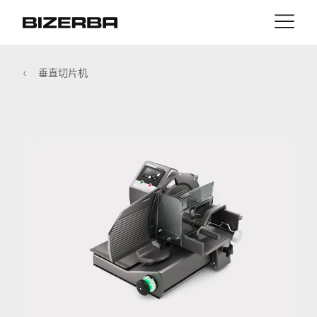
接触
返回
垂直切片机
MyBizerba
产品与解决方案
欧洲
职业
cn
美国
行业
亚洲
经验
澳大利亚
服务与支持
非洲
公司