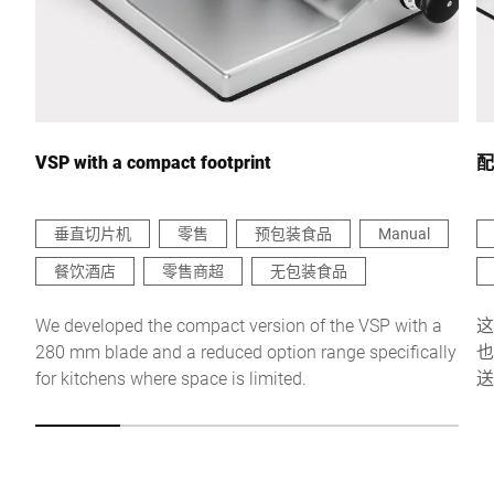
联系我们 *
VSP with a compact footprint
配
垂直切片机
零售
预包装食品
Manual
餐饮酒店
零售商超
无包装食品
我在此确认我同意使用我的数据处理此请求。可以在
中找到更多
信息。 数据保护声明
。 *
We developed the compact version of the VSP with a
这
280 mm blade and a reduced option range specifically
也
Anti-Robot Verification
for kitchens where space is limited.
送
Click to start verification
使
Friendly
Captcha ⇗
以
m