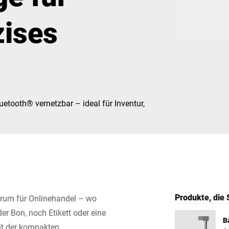
zises
Schweiz
Türkei
Vereinigtes Königreich
uetooth® vernetzbar – ideal für Inventur,
Produkte, die 
trum für Onlinehandel – wo
r Bon, noch Etikett oder eine
B
it der kompakten