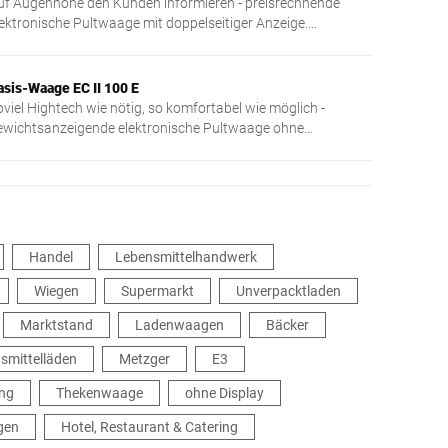
uf Augenhöhe den Kunden informieren - preisrechnende
lektronische Pultwaage mit doppelseitiger Anzeige.
undenanzeige auf Stativ.
asis-Waage EC II 100 E
oviel Hightech wie nötig, so komfortabel wie möglich -
ewichtsanzeigende elektronische Pultwaage ohne
reisrechnung und Druckfunktion
Handel
Lebensmittelhandwerk
Wiegen
Supermarkt
Unverpacktladen
Marktstand
Ladenwaagen
Bäcker
nsmittelläden
Metzger
E3
ung
Thekenwaage
ohne Display
gen
Hotel, Restaurant & Catering