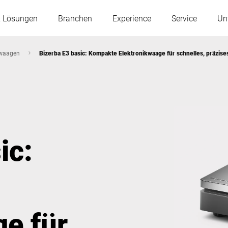
& Lösungen
Branchen
Experience
Service
Un
waagen
Bizerba E3 basic: Kompakte Elektronikwaage für schnelles, präzise
Österreich
Belgien
Frankreich
Deutschland
ic:
Ungarn
Italien
Polen
Portugal
ge für
Serbien
Slowakei