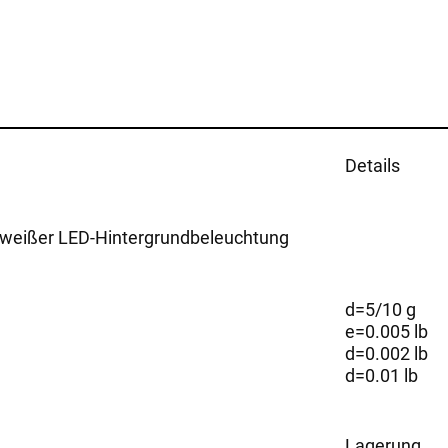
Details
 weißer LED-Hintergrundbeleuchtung
d=5/10 g
e=0.005 lb
d=0.002 lb
d=0.01 lb
Lagerung