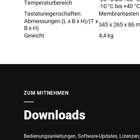
Temperaturbereich
-10 °C bis +40 °C
Tastatureigenschaften
Membrantasten
Abmessungen (L x B x H)/(T x
345 x 265 x 86
B x H)
Gewicht
4,4 kg
ZUM MITNEHMEN
Downloads
Bedienungsanleitungen, Software-Updates, Lizenzen,