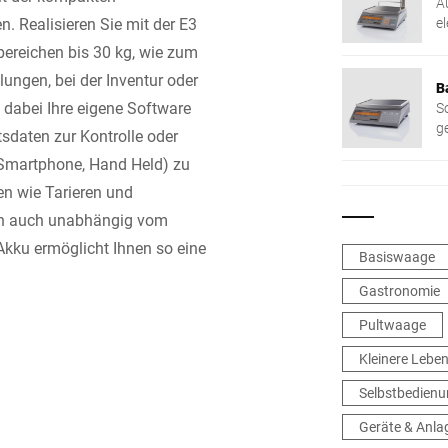
A
. Realisieren Sie mit der E3
e
K
ereichen bis 30 kg, wie zum
ungen, bei der Inventur oder
B
 dabei Ihre eigene Software
S
g
sdaten zur Kontrolle oder
P
, Smartphone, Hand Held) zu
en wie Tarieren und
sich auch unabhängig vom
Akku ermöglicht Ihnen so eine
Basiswaage
Gastronomie
Pultwaage
Kleinere Lebe
Selbstbedien
Geräte & Anla