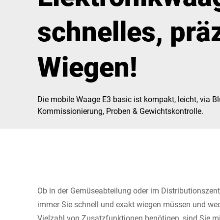
Afrika
schnelles, prä
Globale Website
Wiegen!
Die mobile Waage E3 basic ist kompakt, leicht, via Bl
Kommissionierung, Proben & Gewichtskontrolle.
Ob in der Gemüseabteilung oder im Distributionszen
immer Sie schnell und exakt wiegen müssen und wede
Vielzahl von Zusatzfunktionen benötigen, sind Sie m