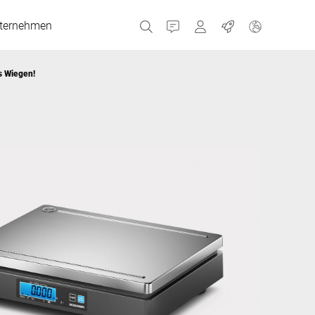
ternehmen
Kontakt
Portale
Jobs
s Wiegen!
MyBizerba Kundenport
Gebrauchtgeräte-Sho
Tschechien
Griechenland
Niederlande
Russland
Spanien