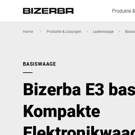
Produkte 
Home
Produkte & Lösungen
Ladenwaage
Basis
Europa
BASISWAAGE
Amerika
Bizerba E3 bas
Asien
Kompakte
Australien
Elektronikwaa