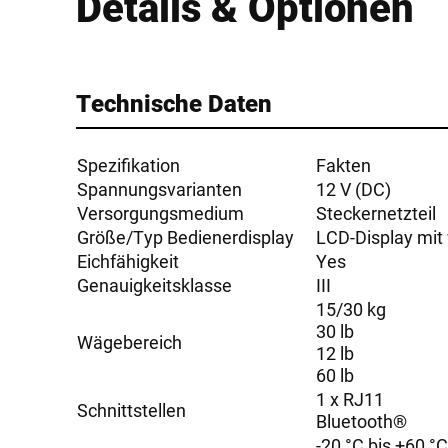
Details & Optionen
Technische Daten
Spezifikation
Fakten
Spannungsvarianten
12 V (DC)
Versorgungsmedium
Steckernetzteil
Größe/Typ Bedienerdisplay
LCD-Display mit
Eichfähigkeit
Yes
Genauigkeitsklasse
III
15/30 kg
30 lb
Wägebereich
12 lb
60 lb
1 x RJ11
Schnittstellen
Bluetooth®
-20 °C bis +60 °C