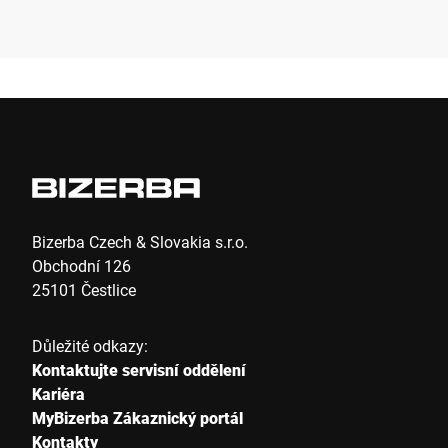
Společnost *
E-mail *
Telefon *
Bizerba Czech & Slovakia s.r.o.
Obchodní 126
25101 Čestlice
Ulice *
Důležité odkazy:
Kontaktujte servisní oddělení
Poštovní směrovací číslo *
Kariéra
MyBizerba Zákaznický portál
Kontakty