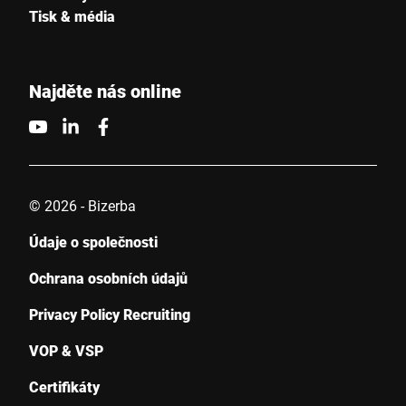
Tisk & média
Město *
Země *
Najděte nás online
Vaše zpráva *
© 2026 - Bizerba
Údaje o společnosti
Ochrana osobních údajů
Privacy Policy Recruiting
Tímto potvrzuji, že souhlasím s použitím svých údajů ke
zpracování tohoto požadavku Další informace naleznete v
VOP & VSP
Prohlášení o ochraně údajů
*
Certifikáty