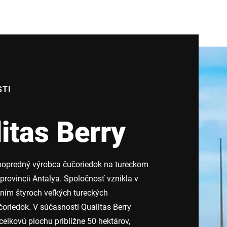
STI
itas Berry
 popredný výrobca čučoriedok na tureckom
 provincii Antalya. Spoločnosť vznikla v
ním štyroch veľkých tureckých
oriedok. V súčasnosti Qualitas Berry
elkovú plochu približne 50 hektárov,