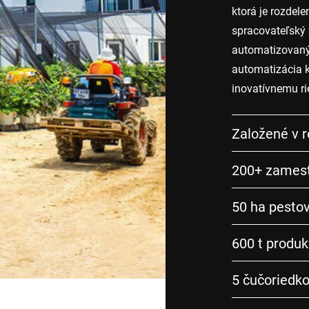
ktorá je rozdele
spracovateľský 
automatizovaný
automatizácia k
inovatívnemu ri
Založené v 
200+ zames
50 ha pestov
600 t produk
5 čučoriedko