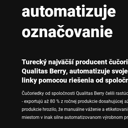
Afrika
automatizuje
Globálna webová stránka
označovanie
Turecký najväčší producent čučor
Qualitas Berry, automatizuje svoj
linky pomocou riešenia od spoločn
Čučoriedky od spoločnosti Qualitas Berry čelili ra
- exportujú až 80 % z ročnej produkcie dosahujúcej 
produkcie hrozilo, že manuálne váženie a etiketovani
miestom v inak silne automatizovanom výrobnom pr