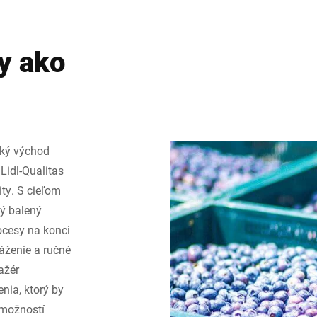
y ako
eký východ
Lidl-Qualitas
ity. S cieľom
vý balený
ocesy na konci
váženie a ručné
ažér
nia, ktorý by
 možností