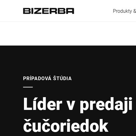
Produkty &
Európa
Amerika
PRÍPADOVÁ ŠTÚDIA
Líder v predaji
Ázia
čučoriedok
Austrália