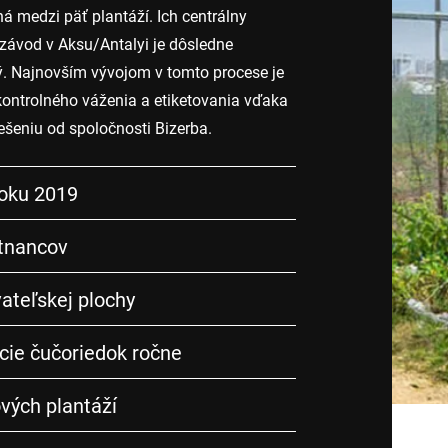
ná medzi päť plantáží. Ich centrálny
závod v Aksu/Antalyi je dôsledne
. Najnovším vývojom v tomto procese je
ontrolného váženia a etiketovania vďaka
ešeniu od spoločnosti Bizerba.
roku 2019
tnancov
ateľskej plochy
cie čučoriedok ročne
vých plantáží