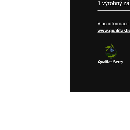
1 výrobný z
Viac informácií
www.qualitasb