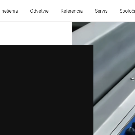
 riešenia
Odvetvie
Referencia
Servis
Spoloč
Rakúsko
Belgicko
Francúzsko
Nemecko
Maďarsko
Taliansko
Poľsko
Portugalsko
Srbsko
Slovensko