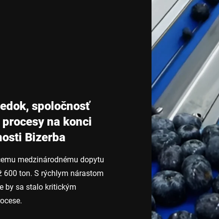
Švajčiarsko
Turecko
Spojene kralovstvo
iedok, spoločnosť
e procesy na konci
osti Bizerba
stúcemu medzinárodnému dopytu
až 600 ton. S rýchlym nárastom
e by sa stalo kritickým
ocese.