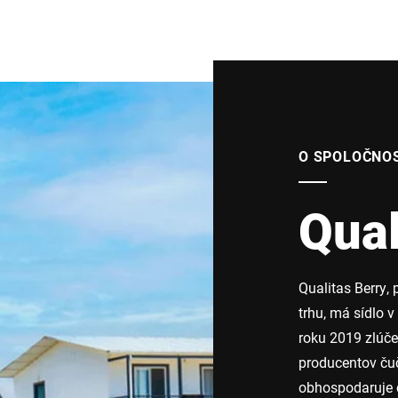
O SPOLOČNO
Qual
Qualitas Berry,
trhu, má sídlo v
roku 2019 zlúče
producentov čuč
obhospodaruje c