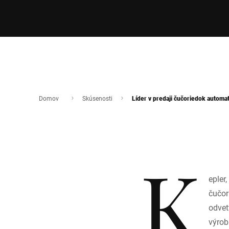
Domov
Skúsenosti
Líder v predaji čučoriedok automa
K
epler
čučor
odvet
výrob