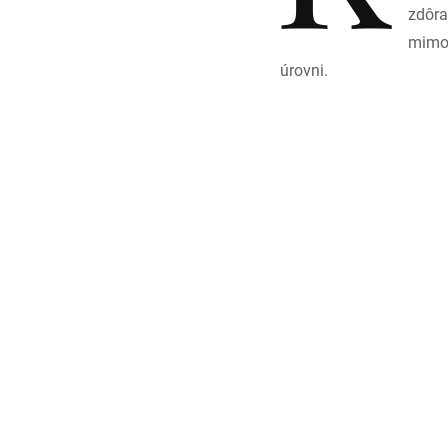
zdôra
mimor
úrovni.