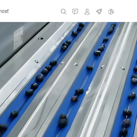
nosť
Kontakt
MyBizerba
Pracovné miesta
Česká republika
Grécko
Holandsko
Rusko
Španielsko