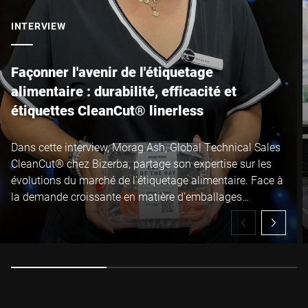
INTERVIEW
Façonner l'avenir de l'étiquetage
alimentaire : durabilité, efficacité et
étiquettes CleanCut® linerless
Dans cette interview, Morag Ash, Global Technical Sales
CleanCut® chez Bizerba, partage son expertise sur les
évolutions du marché de l'étiquetage alimentaire. Face à
la demande croissante en matière d'emballages
durables et de technologies linerless, elle explique
comment les étiquettes linerless CleanCut® de Bizerba
permettent aux industriels de l'agroalimentaire de réduire
leurs déchets, d'augmenter leur disponibilité de
production et d'améliorer significativement leurs
performances opérationnelles, tout en répondant aux