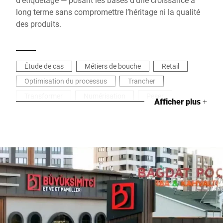
long terme sans compromettre l’héritage ni la qualité
des produits.
Étude de cas
Métiers de bouche
Retail
Optimisation du processus
Trancher
Transformer
Numérisation
Peser
Afficher plus
+
Charcuterie
Boucher
Viande & saucisses
Emballer