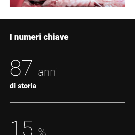
I numeri chiave
87
anni
di storia
15
%