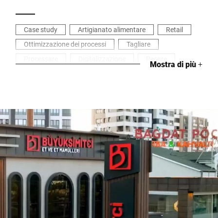
Case study
Artigianato alimentare
Retail
Ottimizzazione dei processi
Tagliare
Processare
Digitalizzazione
Pesare
Mostra di più
+
Gastronomia
Macellerie e salumerie
Prodotti a base di carne e insaccati
Confezionare