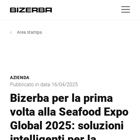
Contatti
Indietro
Area stampa
MyBizerba
Prodotti e soluzioni
Europa
Lavori
it
America
Settori
AZIENDA
Asia
Pubblicato in data 16/04/2025
Experience
Bizerba per la prima
Australia
volta alla Seafood Expo
Servizi
Global 2025: soluzioni
Africa
Azienda
intelligenti per la