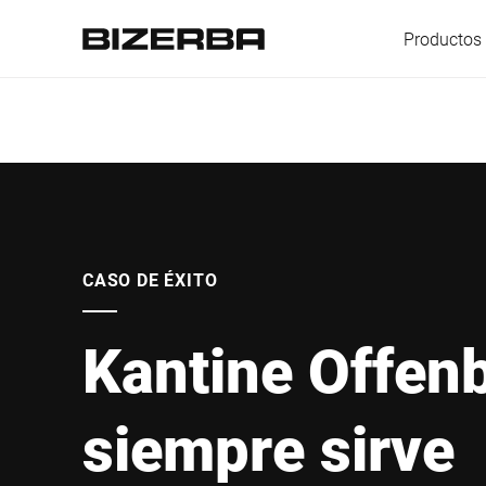
Productos 
Europa
America
CASO DE ÉXITO
Kantine Offen
Asia
siempre sirve
Australia