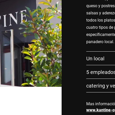
queso y postres
salsas y aderez
todos los platos
cuatro tipos de
específicamente
panadero local.
Un local
5 empleado
catering y ve
Mas informaci
www.kantine-o