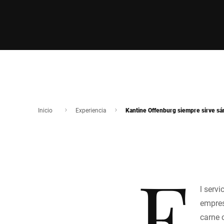
Inicio
Experiencia
Kantine Offenburg siempre sirve sá
E
l servi
empres
carne 