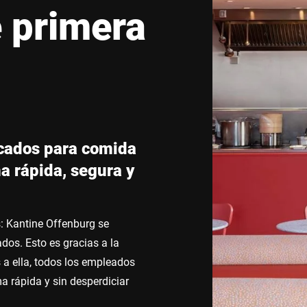
 primera
Suiza
Turquía
Reino Unido
icados para comida
a rápida, segura y
: Kantine Offenburg se
ados. Esto es gracias a la
a ella, todos los empleados
 rápida y sin desperdiciar