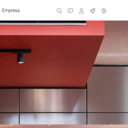
Empresa
Contacto
MyBizerba
Trabajos
República Checa
Grecia
Países Bajos
Rusia
España