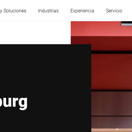
y Soluciones
Industrias
Experiencia
Servicio
Austria
Bélgica
Francia
Alemania
Hungría
Italia
burg
Polonia
Portugal
Serbia
Eslovaquia